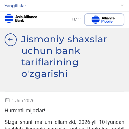
Yangiliklar
UZ
Jismoniy shaxslar
uchun bank
tariflarining
o'zgarishi
1 Jun 2026
Hurmatli mijozlar!
Sizga shuni ma’lum qilamizki, 2026-yil 10-iyundan
boshlab jismoniy shaxslar uchun Bankning mobil