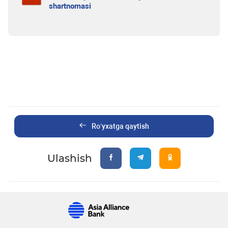
shartnomasi
Ro’yxatga qaytish
Ulashish