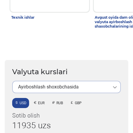
Texnik ishlar
Avgust oyida dam ol
valyuta ayirboshlash
shaxobchalarining is
Valyuta kurslari
Ayirboshlash shoxobchasida
USD
EUR
RUB
GBP
Sotib olish
11935 uzs