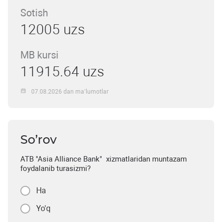
Sotish
12005 uzs
MB kursi
11915.64 uzs
07.08.2026 dan ma’lumotlar
So’rov
ATB "Asia Alliance Bank" xizmatlaridan muntazam
foydalanib turasizmi?
Ha
Yo'q