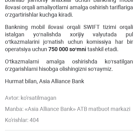
ilovasi orqali amaliyotlarni amalga oshirish tariflariga
o‘zgartirishlar kuchga kiradi.
Bankning mobil ilovasi orqali SWIFT tizimi orqali
istalgan yo‘nalishda xorijiy valyutada pul
o‘tkazmalarini jo‘natish uchun komissiya har bir
operatsiya uchun
750 000 so‘m
ni
tashkil etadi.
O‘tkazmalarni amalga oshirishda ko‘rsatilgan
o‘zgarishlarni hisobga olishingizni so‘raymiz.
Hurmat bilan, Asia Alliance Bank
Avtor:
ko'rsatilmagan
Manba: «Asia Alliance Bank» ATB matbuot markazi
Ko'rishlar: 404