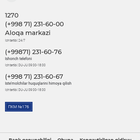
1270
(+998 71) 231-60-00
Aloqa markazi
Ish tartibi: 24/7
(+99871) 231-60-76
Ishonch telefoni
Ish tartibi: DU-JU 09:00-18:00
(+998 71) 231-60-67
Iste'molchilar huquqlarini himoya qilish
Ish tartibi: DU-JU 09:00-18:00
Bank qonunchiligi
Obuna
Kengaytirilgan qidiruv