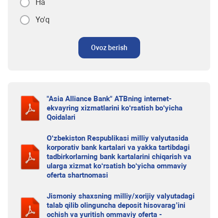
Ha
Yo'q
Ovoz berish
"Asia Alliance Bank" ATBning internet-
ekvayring xizmatlarini ko‘rsatish bo‘yicha
Qoidalari
O‘zbekiston Respublikasi milliy valyutasida
korporativ bank kartalari va yakka tartibdagi
tadbirkorlarning bank kartalarini chiqarish va
ularga xizmat ko‘rsatish bo‘yicha ommaviy
oferta shartnomasi
Jismoniy shaxsning milliy/xorijiy valyutadagi
talab qilib olinguncha deposit hisovarag’ini
ochish va yuritish ommaviy oferta -