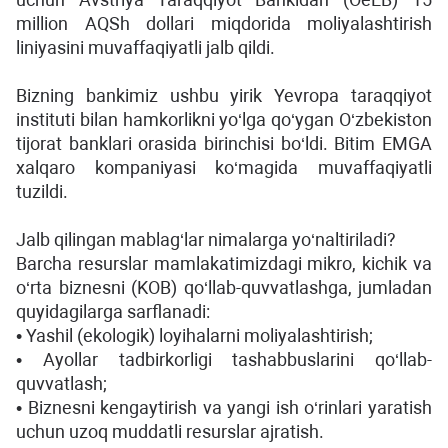
million AQSh dollari miqdorida moliyalashtirish
liniyasini muvaffaqiyatli jalb qildi.
Bizning bankimiz ushbu yirik Yevropa taraqqiyot
instituti bilan hamkorlikni yo‘lga qo‘ygan O‘zbekiston
tijorat banklari orasida birinchisi bo‘ldi. Bitim EMGA
xalqaro kompaniyasi ko‘magida muvaffaqiyatli
tuzildi.
Jalb qilingan mablag‘lar nimalarga yo‘naltiriladi?
Barcha resurslar mamlakatimizdagi mikro, kichik va
o‘rta biznesni (KOB) qo‘llab-quvvatlashga, jumladan
quyidagilarga sarflanadi:
• Yashil (ekologik) loyihalarni moliyalashtirish;
• Ayollar tadbirkorligi tashabbuslarini qo‘llab-
quvvatlash;
• Biznesni kengaytirish va yangi ish o‘rinlari yaratish
uchun uzoq muddatli resurslar ajratish.