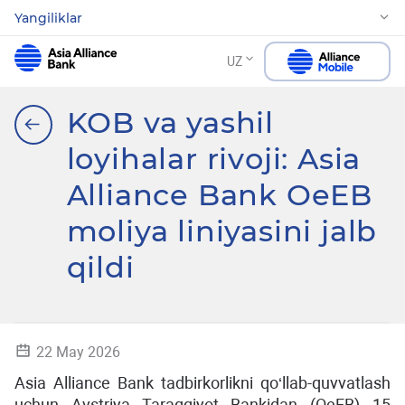
Yangiliklar
UZ
KOB va yashil
loyihalar rivoji: Asia
Alliance Bank OeEB
moliya liniyasini jalb
qildi
22 May 2026
Asia Alliance Bank tadbirkorlikni qo‘llab-quvvatlash
uchun Avstriya Taraqqiyot Bankidan (OeEB) 15