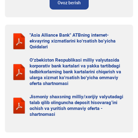
Ovoz berish
"Asia Alliance Bank" ATBning internet-
ekvayring xizmatlarini ko‘rsatish bo‘yicha
Qoidalari
O‘zbekiston Respublikasi milliy valyutasida
korporativ bank kartalari va yakka tartibdagi
tadbirkorlarning bank kartalarini chiqarish va
ularga xizmat ko‘rsatish bo‘yicha ommaviy
oferta shartnomasi
Jismoniy shaxsning milliy/xorijiy valyutadagi
talab qilib olinguncha deposit hisovarag’ini
ochish va yuritish ommaviy oferta -
shartnomasi