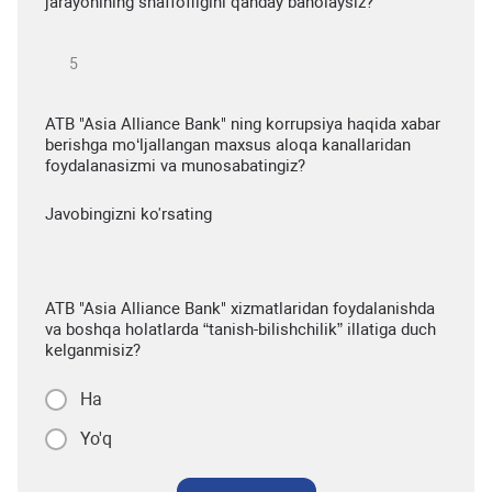
jarayonining shaffofligini qanday baholaysiz?
ATB "Asia Alliance Bank" ning korrupsiya haqida xabar
berishga mo‘ljallangan maxsus aloqa kanallaridan
foydalanasizmi va munosabatingiz?
Javobingizni ko'rsating
ATB "Asia Alliance Bank" xizmatlaridan foydalanishda
va boshqa holatlarda “tanish-bilishchilik” illatiga duch
kelganmisiz?
Ha
Yo'q