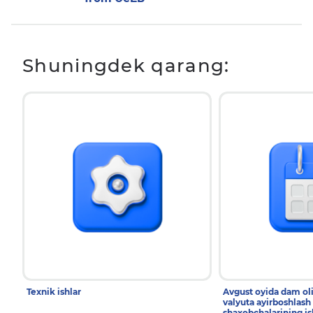
Shuningdek qarang:
Texnik ishlar
Avgust oyida dam ol
valyuta ayirboshlash
shaxobchalarining is