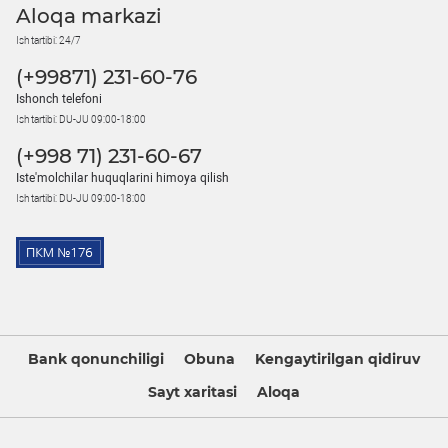
Aloqa markazi
Ish tartibi: 24/7
(+99871) 231-60-76
Ishonch telefoni
Ish tartibi: DU-JU 09:00-18:00
(+998 71) 231-60-67
Iste'molchilar huquqlarini himoya qilish
Ish tartibi: DU-JU 09:00-18:00
Bank qonunchiligi
Obuna
Kengaytirilgan qidiruv
Sayt xaritasi
Aloqa