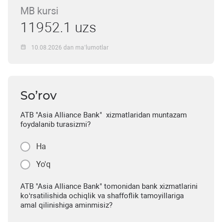
MB kursi
11952.1 uzs
10.08.2026 dan ma’lumotlar
So’rov
ATB "Asia Alliance Bank" xizmatlaridan muntazam
foydalanib turasizmi?
Ha
Yo'q
ATB "Asia Alliance Bank" tomonidan bank xizmatlarini
ko‘rsatilishida ochiqlik va shaffoflik tamoyillariga
amal qilinishiga aminmisiz?