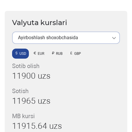
Valyuta kurslari
Ayirboshlash shoxobchasida
USD
EUR
RUB
GBP
Sotib olish
11900 uzs
Sotish
11965 uzs
MB kursi
11915.64 uzs