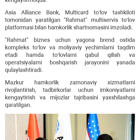
Asia Alliance Bank, Multicard to‘lov tashkiloti
tomonidan yaratilgan "Rahmat" multiservis to‘lov
platformasi bilan hamkorlik shartnomasini imzoladi.
"Rahmat" biznes uchun yagona brend ostida
kompleks to‘lov va moliyaviy yechimlarni taqdim
etadi hamda to‘lovlarni qabul qilish va
operatsiyalarni boshqarish jarayonini yanada
qulaylashtiradi.
Mazkur hamkorlik zamonaviy xizmatlarni
rivojlantirish, tadbirkorlar uchun imkoniyatlarni
kengaytirish va mijozlar tajribasini yaxshilashga
qaratilgan.