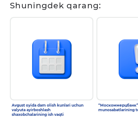
Shuningdek qarang:
Avgust oyida dam olish kunlari uchun
“Москоммерцбанк” T
valyuta ayirboshlash
munosabatlarining to
shaxobchalarining ish vaqti