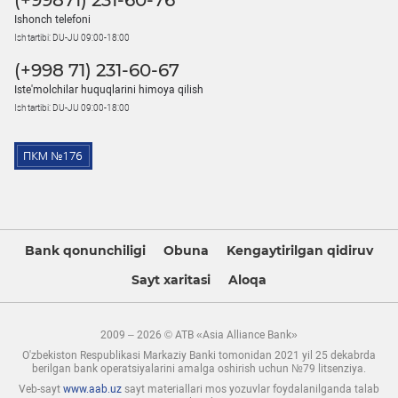
(+99871) 231-60-76
Ishonch telefoni
Ish tartibi: DU-JU 09:00-18:00
(+998 71) 231-60-67
Iste'molchilar huquqlarini himoya qilish
Ish tartibi: DU-JU 09:00-18:00
Bank qonunchiligi
Obuna
Kengaytirilgan qidiruv
Sayt xaritasi
Aloqa
2009 – 2026 © ATB «Asia Alliance Bank»
O'zbekiston Respublikasi Markaziy Banki tomonidan 2021 yil 25 dekabrda
berilgan bank operatsiyalarini amalga oshirish uchun №79 litsenziya.
Veb-sayt
www.aab.uz
sayt materiallari mos yozuvlar foydalanilganda talab