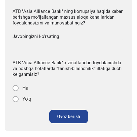
ATB "Asia Alliance Bank" ning korrupsiya haqida xabar
berishga mo‘ljallangan maxsus aloqa kanallaridan
foydalanasizmi va munosabatingiz?
Javobingizni ko'rsating
ATB "Asia Alliance Bank" xizmatlaridan foydalanishda
va boshqa holatlarda “tanish-bilishchilik” illatiga duch
kelganmisiz?
Ha
Yo'q
Ovoz berish