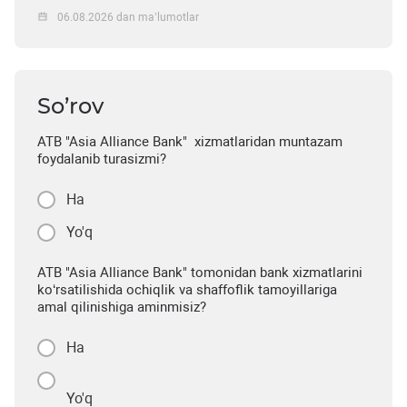
06.08.2026 dan ma’lumotlar
So’rov
ATB "Asia Alliance Bank" xizmatlaridan muntazam
foydalanib turasizmi?
Ha
Yo'q
ATB "Asia Alliance Bank" tomonidan bank xizmatlarini
ko‘rsatilishida ochiqlik va shaffoflik tamoyillariga
amal qilinishiga aminmisiz?
Ha
Yo'q