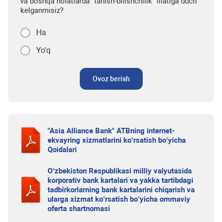
va boshqa holatlarda “tanish-bilishchilik” illatiga duch
kelganmisiz?
Ha
Yo'q
Ovoz berish
"Asia Alliance Bank" ATBning internet-
ekvayring xizmatlarini ko‘rsatish bo‘yicha
Qoidalari
O‘zbekiston Respublikasi milliy valyutasida
korporativ bank kartalari va yakka tartibdagi
tadbirkorlarning bank kartalarini chiqarish va
ularga xizmat ko‘rsatish bo‘yicha ommaviy
oferta shartnomasi