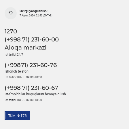
Oxirgi yangilanish:
7 August 2026, 02:56 (GMT+5)
1270
(+998 71) 231-60-00
Aloqa markazi
Ish tartibi: 24/7
(+99871) 231-60-76
Ishonch telefoni
Ish tartibi: DU-JU 09:00-18:00
(+998 71) 231-60-67
Iste'molchilar huquqlarini himoya qilish
Ish tartibi: DU-JU 09:00-18:00