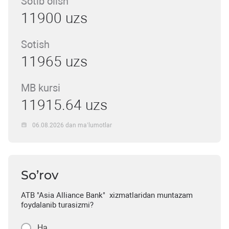
Sotib olish
11900 uzs
Sotish
11965 uzs
MB kursi
11915.64 uzs
06.08.2026 dan ma’lumotlar
So’rov
ATB "Asia Alliance Bank" xizmatlaridan muntazam
foydalanib turasizmi?
Ha