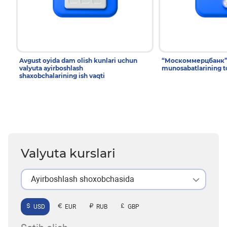
Avgust oyida dam olish kunlari uchun
“Москоммерцбанк” T
valyuta ayirboshlash
munosabatlarining to
shaxobchalarining ish vaqti
Valyuta kurslari
Ayirboshlash shoxobchasida
USD
EUR
RUB
GBP