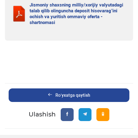
Jismoniy shaxsning milliy/xorijiy valyutadagi
talab qilib olinguncha deposit hisovarag’ini
ochish va yuritish ommaviy oferta -
shartnomasi
Ro’yxatga qaytish
Ulashish