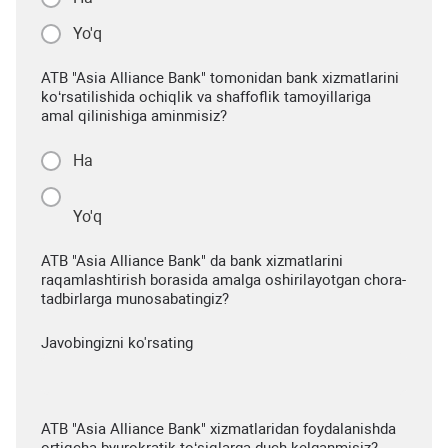
Yo'q
ATB "Asia Alliance Bank" tomonidan bank xizmatlarini
ko‘rsatilishida ochiqlik va shaffoflik tamoyillariga
amal qilinishiga aminmisiz?
Ha
Yo'q
ATB "Asia Alliance Bank" da bank xizmatlarini
raqamlashtirish borasida amalga oshirilayotgan chora-
tadbirlarga munosabatingiz?
Javobingizni ko'rsating
ATB "Asia Alliance Bank" xizmatlaridan foydalanishda
ortiqcha byurokratik to‘siqlarga duch kelganmisiz?