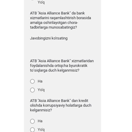
Yo'q
ATB "Asia Alliance Bank" da bank
xizmatlarini raqamlashtirish borasida
amalga oshirilayotgan chora-
tadbirlarga munosabatingiz?
Javobingizni ko'rsating
ATB "Asia Alliance Bank" xizmatlaridan
foydalanishda ortiqcha byurokratik
to‘siqlarga duch kelganmisiz?
Ha
Yo'q
ATB "Asia Alliance Bank" dan kredit
olishda korrupsiyaviy holatlarga duch
kelganmisiz?
Ha
Yo'q