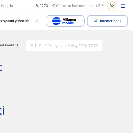
1270
Ofislar va bankomatlar
 haqida
UZ
rojaatni yuborish
Internet-bank
147
Yangilash: 5 May 2026, 17:50
rat banki “A...
t
i
i