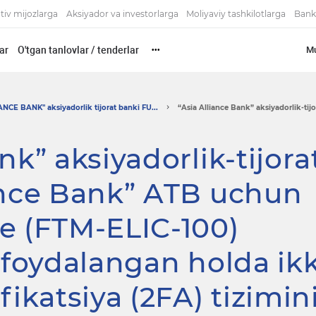
tiv mijozlarga
Aksiyador va investorlarga
Moliyaviy tashkilotlarga
Bank
ar
O'tgan tanlovlar / tenderlar
Mu
•••
NCE BANK" aksiyadorlik tijorat banki FU...
“Asia Alliance Bank” aksiyadorlik-tijo
nk” aksiyadorlik-tijora
ance Bank” ATB uchun
e (FTM-ELIC-100)
n foydalangan holda ikk
fikatsiya (2FA) tizimin