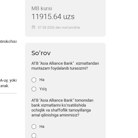
MB kursi
11915.64 uzs
07.08.2026 dan ma’lumotlar
tirokchisi
So’rov
ATB "Asia Alliance Bank" xizmatlaridan
muntazam foydalanib turasizmi?
Ha
A-uy, yoki
kerak.
Yo'q
ATB "Asia Alliance Bank" tomonidan
bank xizmatlarini ko‘rsatilishida
ochiqlik va shaffoflik tamoyillariga
amal qilinishiga aminmisiz?
Ha