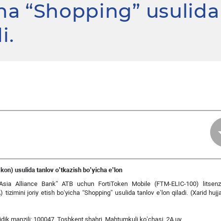
icha “Shopping” usulida
i.
kon) usulida
tanlov o’tkazish bo’yicha e’lon
i “Asia Alliance Bank” ATB uchun FortiToken Mobile (FTM-ELIC-100) litsenzi
tizimini joriy etish bo‘yicha “Shopping” usulida tanlov e’lon qiladi. (Xarid hujjat
uridik manzili: 100047, Toshkent shahri, Mahtumkuli ko’chasi, 2A uy.