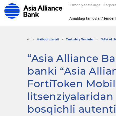
Jismoniy shaxslarga
Korpora
Amaldagi tanlovlar / tenderl
Matbuot xizmati
Tanlovlar / Tenderlar
"ASIA ALLIA
“Asia Alliance Ba
banki “Asia Alli
FortiToken Mobil
litsenziyalarida
bosqichli autenti