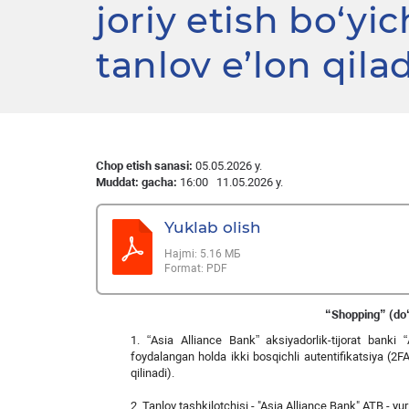
joriy etish bo‘y
tanlov e’lon qilad
Chop etish sanasi:
05.05.2026 y.
Muddat: gacha:
16:00 11.05.2026 y.
Yuklab olish
Hajmi:
5.16 МБ
Format:
PDF
“Shopping” (do‘
1. “Asia Alliance Bank” aksiyadorlik-tijorat bank
foydalangan holda ikki bosqichli autentifikatsiya (2FA) 
qilinadi).
2. Tanlov tashkilotchisi - "Asia Alliance Bank" ATB - y