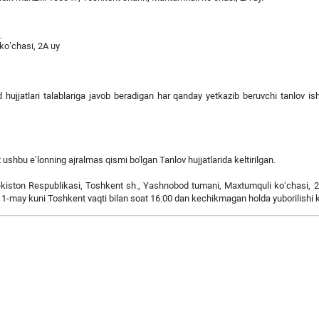
.
ko’chasi, 2A uy
d hujjatlari talablariga javob beradigan har qanday yetkazib beruvchi tanlov ish
ot ushbu e’lonning ajralmas qismi bo'lgan Tanlov hujjatlarida keltirilgan.
zbekiston Respublikasi, Toshkent sh., Yashnobod tumani, Maxtumquli ko‘chasi, 2
11-may kuni Toshkent vaqti bilan soat 16:00 dan kechikmagan holda yuborilishi 