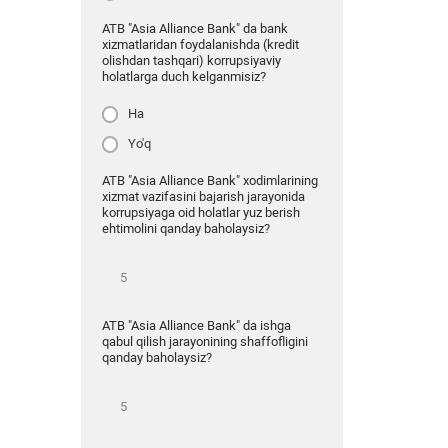
ATB "Asia Alliance Bank" da bank
xizmatlaridan foydalanishda (kredit
olishdan tashqari) korrupsiyaviy
holatlarga duch kelganmisiz?
Ha
Yo'q
ATB "Asia Alliance Bank" xodimlarining
xizmat vazifasini bajarish jarayonida
korrupsiyaga oid holatlar yuz berish
ehtimolini qanday baholaysiz?
ATB "Asia Alliance Bank" da ishga
qabul qilish jarayonining shaffofligini
qanday baholaysiz?