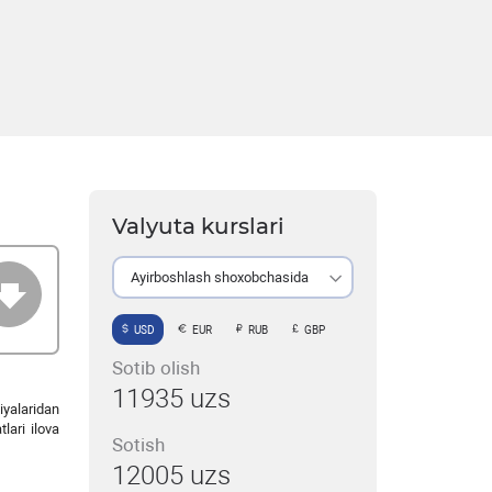
Valyuta kurslari
Ayirboshlash shoxobchasida
USD
EUR
RUB
GBP
Sotib olish
11935 uzs
yalaridan
lari ilova
Sotish
12005 uzs