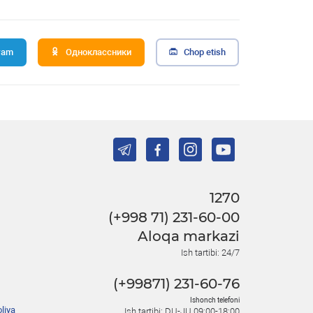
ram
Одноклассники
Chop etish
1270
(+998 71) 231-60-00
Aloqa markazi
Ish tartibi: 24/7
(+99871) 231-60-76
Ishonch telefoni
liya
Ish tartibi: DU-JU 09:00-18:00