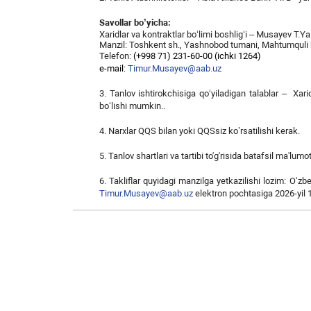
Savollar bo’yicha:
Xaridlar va kontraktlar bo‘limi boshlig‘i – Musayev T.Ya
Manzil: Toshkent sh., Yashnobod tumani, Mahtumquli 
Telefon:
(+998 71)
231-60-00 (ichki 1264)
e-mail:
Timur.Musayev@aab.uz
3. Tanlov ishtirokchisiga qo‘yiladigan talablar – Xari
bo‘lishi mumkin..
4. Narxlar QQS bilan yoki QQSsiz ko’rsatilishi kerak.
5. Tanlov shartlari va tartibi to'g'risida batafsil ma'lum
6. Takliflar quyidagi manzilga yetkazilishi lozim: O‘
Timur.Musayev@aab.uz
elektron pochtasiga 2026-yil 