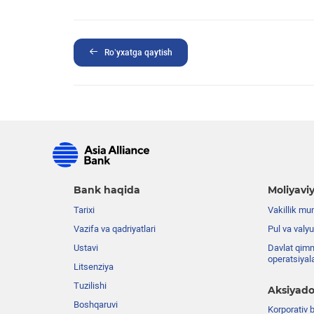
Ro’yxatga qaytish
Bank haqida
Moliyaviy
Tarixi
Vakillik mu
Vazifa va qadriyatlari
Pul va valyu
Ustavi
Davlat qimm
operatsiyal
Litsenziya
Tuzilishi
Aksiyado
Boshqaruvi
Korporativ 