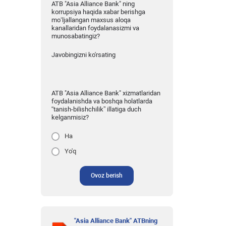
ATB "Asia Alliance Bank" ning
korrupsiya haqida xabar berishga
mo‘ljallangan maxsus aloqa
kanallaridan foydalanasizmi va
munosabatingiz?
Javobingizni ko'rsating
ATB "Asia Alliance Bank" xizmatlaridan
foydalanishda va boshqa holatlarda
“tanish-bilishchilik” illatiga duch
kelganmisiz?
Ha
Yo'q
Ovoz berish
"Asia Alliance Bank" ATBning