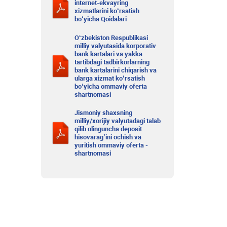
internet-ekvayring
xizmatlarini ko‘rsatish
bo‘yicha Qoidalari
O‘zbekiston Respublikasi
milliy valyutasida korporativ
bank kartalari va yakka
tartibdagi tadbirkorlarning
bank kartalarini chiqarish va
ularga xizmat ko‘rsatish
bo‘yicha ommaviy oferta
shartnomasi
Jismoniy shaxsning
milliy/xorijiy valyutadagi talab
qilib olinguncha deposit
hisovarag’ini ochish va
yuritish ommaviy oferta -
shartnomasi