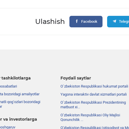
Ulashish
Facebook
Teleg
 tashkilotlarga
Foydali saytlar
nosabatlari
O`zbekiston Respublikasi hukumat portali
ta bozoridagi amaliyotlar
Yagona interaktiv davlat xizmatlari portali
atli qog‘ozlari bozoridagi
O`zbekiston Respublikasi Prezidentining
ar
matbuot xi...
Oʼzbekiston Respublikasi Oliy Majlisi
r va investorlarga
Qonunchilik ...
boshqaruv
O'zbekiston Respublikasi Iqtisodiyot va Mo