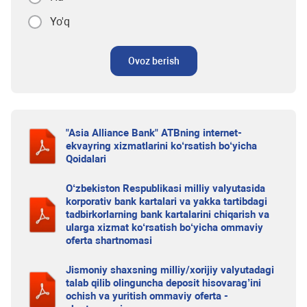
Yo'q
Ovoz berish
"Asia Alliance Bank" ATBning internet-
ekvayring xizmatlarini ko‘rsatish bo‘yicha
Qoidalari
O‘zbekiston Respublikasi milliy valyutasida
korporativ bank kartalari va yakka tartibdagi
tadbirkorlarning bank kartalarini chiqarish va
ularga xizmat ko‘rsatish bo‘yicha ommaviy
oferta shartnomasi
Jismoniy shaxsning milliy/xorijiy valyutadagi
talab qilib olinguncha deposit hisovarag’ini
ochish va yuritish ommaviy oferta -