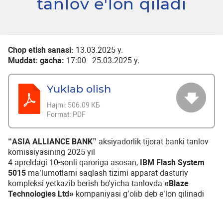
tanlov e'lon qiladi
Chop etish sanasi:
13.03.2025 y.
Muddat: gacha:
17:00 25.03.2025 y.
Yuklab olish
Hajmi:
506.09 КБ
Format:
PDF
“ASIA ALLIANCE BANK”
aksiyadorlik tijorat banki tanlov
komissiyasining 2025 yil
4 apreldagi 10-sonli qaroriga asosan,
IBM Flash System
5015
ma’lumotlarni saqlash tizimi apparat dasturiy
kompleksi yetkazib berish bo'yicha tanlovda
«Blaze
Technologies Ltd»
kompaniyasi g’olib deb e’lon qilinadi