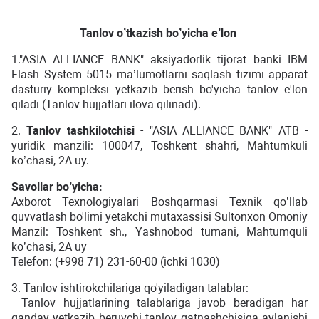
Tanlov
o
’
tkazish
bo
’
yicha
e
’
lon
1."ASIA ALLIANCE BANK" aksiyadorlik tijorat banki IBM
Flash System 5015 ma’lumotlarni saqlash tizimi apparat
dasturiy kompleksi yetkazib berish bo'yicha tanlov e'lon
qiladi (Tanlov hujjatlari ilova qilinadi).
2.
Tanlov tashkilotchisi
- "ASIA ALLIANCE BANK" ATB -
yuridik manzili: 100047, Toshkent shahri, Mahtumkuli
ko’chasi, 2A uy.
Savollar bo’yicha:
Axborot Texnologiyalari Boshqarmasi Texnik qo’llab
quvvatlash bo'limi yetakchi mutaxassisi Sultonxon Omoniy
Manzil: Toshkent sh., Yashnobod tumani, Mahtumquli
ko’chasi, 2A uy
Telefon: (+998 71) 231-60-00 (ichki 1030)
3. Tanlov ishtirokchilariga qo'yiladigan talablar:
- Tanlov hujjatlarining talablariga javob beradigan har
qanday yetkazib beruvchi tanlov qatnashchisiga aylanishi