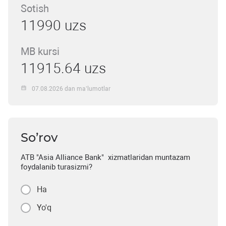
Sotish
11990 uzs
MB kursi
11915.64 uzs
07.08.2026 dan ma’lumotlar
So’rov
ATB "Asia Alliance Bank" xizmatlaridan muntazam
foydalanib turasizmi?
Ha
Yo'q