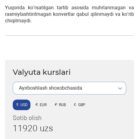
Yuqorida ko’rsatilgan tartib asosida muhrlanmagan va
rasmiylashtirilmagan konvertlar qabul qilinmaydi va ko’rib
chiqilmaydi.
Valyuta kurslari
Ayirboshlash shoxobchasida
USD
EUR
RUB
GBP
Sotib olish
11920 uzs