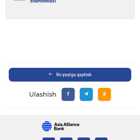
shartnomasi
Ro’yxatga qaytish
Ulashish