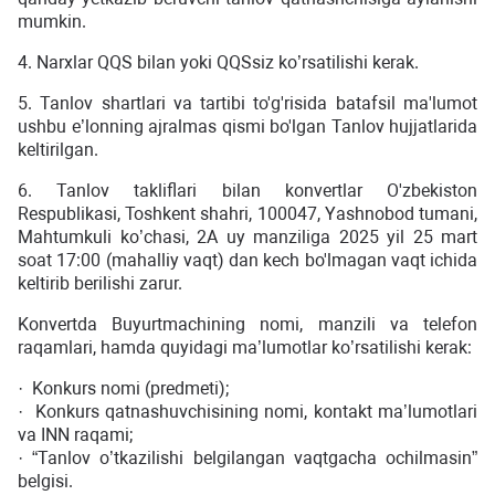
mumkin.
4. Narxlar QQS bilan yoki QQSsiz ko’rsatilishi kerak.
5. Tanlov shartlari va tartibi to'g'risida batafsil ma'lumot
ushbu e’lonning ajralmas qismi bo'lgan Tanlov hujjatlarida
keltirilgan.
6. Tanlov takliflari bilan konvertlar O'zbekiston
Respublikasi, Toshkent shahri, 100047, Yashnobod tumani,
Mahtumkuli ko’chasi, 2A uy manziliga 2025 yil 25 mart
soat 17:00 (mahalliy vaqt) dan kech bo'lmagan vaqt ichida
keltirib berilishi zarur.
Konvertda Buyurtmachining nomi, manzili va telefon
raqamlari, hamda quyidagi ma’lumotlar ko’rsatilishi kerak:
· Konkurs nomi (predmeti);
· Konkurs qatnashuvchisining nomi, kontakt ma’lumotlari
va INN raqami;
· “Tanlov o’tkazilishi belgilangan vaqtgacha ochilmasin”
belgisi.