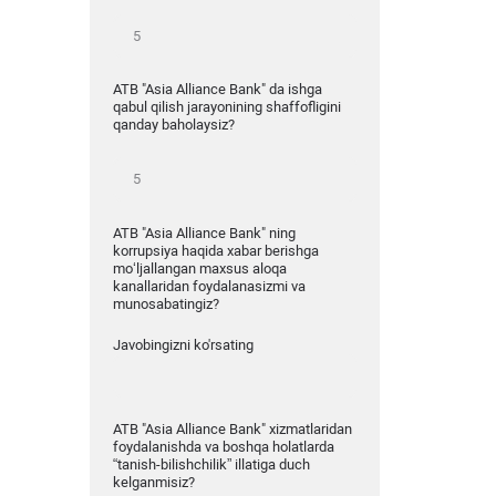
ATB "Asia Alliance Bank" da ishga
qabul qilish jarayonining shaffofligini
qanday baholaysiz?
ATB "Asia Alliance Bank" ning
korrupsiya haqida xabar berishga
mo‘ljallangan maxsus aloqa
kanallaridan foydalanasizmi va
munosabatingiz?
Javobingizni ko'rsating
ATB "Asia Alliance Bank" xizmatlaridan
foydalanishda va boshqa holatlarda
“tanish-bilishchilik” illatiga duch
kelganmisiz?