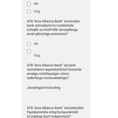
Ha
Yo'q
ATB "Asia Alliance Bank" tomonidan
bank xizmatlarini ko‘rsatilishida
ochiqlik va shaffoflik tamoyillariga
amal qilinishiga aminmisiz?
Ha
Yo'q
ATB "Asia Alliance Bank" da bank
xizmatlarini raqamlashtirish borasida
amalga oshirilayotgan chora-
tadbirlarga munosabatingiz?
Javobingizni ko'rsating
ATB "Asia Alliance Bank" xizmatlaridan
foydalanishda ortiqcha byurokratik
to‘siqlarga duch kelganmisiz?