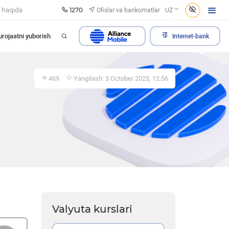
1270
Ofislar va bankomatlar
 haqida
UZ
rojaatni yuborish
Internet-bank
469
Yangilash: 3 October 2025, 12:56
Valyuta kurslari