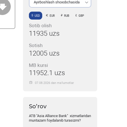
Ayirboshlash shoxobchasida
USD
EUR
RUB
GBP
Sotib olish
11935 uzs
Sotish
12005 uzs
MB kursi
11952.1 uzs
07.08.2026 dan ma’lumotlar
So’rov
ATB "Asia Alliance Bank" xizmatlaridan
muntazam foydalanib turasizmi?