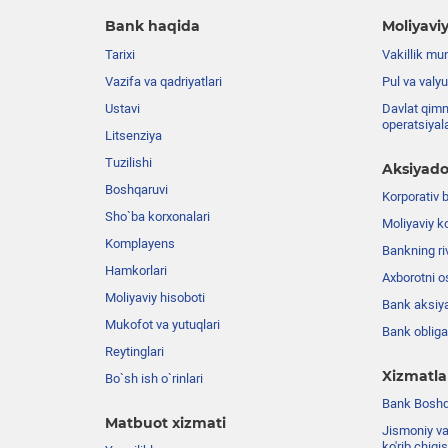
Bank haqida
Moliyaviy
Tarixi
Vakillik mu
Vazifa va qadriyatlari
Pul va valyu
Ustavi
Davlat qimm
operatsiyal
Litsenziya
Tuzilishi
Aksiyado
Boshqaruvi
Korporativ 
Sho`ba korxonalari
Moliyaviy k
Komplayens
Bankning riv
Hamkorlari
Axborotni o
Moliyaviy hisoboti
Bank aksiya
Mukofot va yutuqlari
Bank obligat
Reytinglari
Xizmatla
Bo`sh ish o`rinlari
Bank Boshqa
Matbuot xizmati
Jismoniy va
ko'rib chiqi