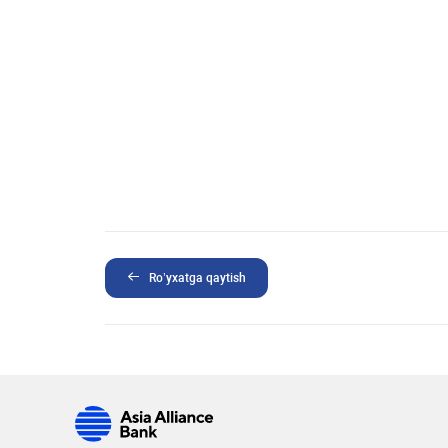
Ro’yxatga qaytish