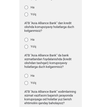
Ha
Yo'q
ATB "Asia Alliance Bank" dan kredit
olishda korrupsiyaviy holatlarga duch
kelganmisiz?
Ha
Yo'q
ATB "Asia Alliance Bank" da bank
xizmatlaridan foydalanishda (kredit
olishdan tashqari) korrupsiyaviy
holatlarga duch kelganmisiz?
Ha
Yo'q
ATB "Asia Alliance Bank" xodimlarining
xizmat vazifasini bajarish jarayonida
korrupsiyaga oid holatlar yuz berish
ehtimolini qanday baholaysiz?