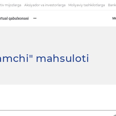
tiv mijozlarga
Aksiyador va investorlarga
Moliyaviy tashkilotlarga
Bank
rtual qabulxonasi
Mu
•••
lamchi" mahsuloti