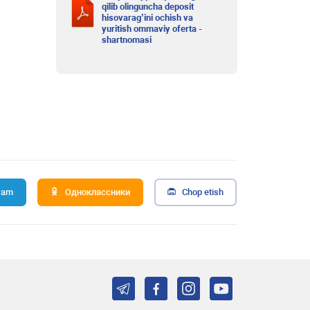
qilib olinguncha deposit
hisovarag’ini ochish va
yuritish ommaviy oferta -
shartnomasi
ram
Одноклассники
Chop etish