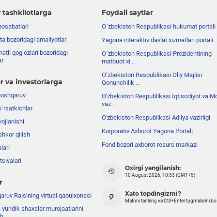
 tashkilotlarga
Foydali saytlar
nosabatlari
O`zbekiston Respublikasi hukumat portali
ta bozoridagi amaliyotlar
Yagona interaktiv davlat xizmatlari portali
atli qog‘ozlari bozoridagi
O`zbekiston Respublikasi Prezidentining
ar
matbuot xi...
Oʼzbekiston Respublikasi Oliy Majlisi
r va investorlarga
Qonunchilik ...
boshqaruv
O'zbekiston Respublikasi Iqtisodiyot va Mo
vaz...
o`rsatkichlar
O'zbekiston Respublikasi Adliya vazirligi
ojlanishi
Korporativ Axborot Yagona Portali
shkor qilish
Fond bozori axborot-resurs markazi
lari
siyalari
Oxirgi yangilanish:
10 August 2026, 10:33 (GMT+5)
r
Xato topdingizmi?
ruv Raisining virtual qabulxonasi
Matnni tanlang va Ctrl+Enter tugmalarini b
 yuridik shaxslar murojaatlarini
sh