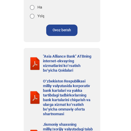
Ha
Yo'q
Ovoz berish
"Asia Alliance Bank" ATBning
internet-ekvayring
xizmatlarini ko‘rsatish
bo‘yicha Qoidalari
O‘zbekiston Respublikasi
milliy valyutasida korporativ
bank kartalari va yakka
tartibdagi tadbirkorlarning
bank kartalarini chiqarish va
ularga xizmat ko‘rsatish
bo‘yicha ommaviy oferta
shartnomasi
Jismoniy shaxsning
milliy/xorijiy valyutadagi talab