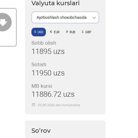
Valyuta kurslari
Ayirboshlash shoxobchasida
USD
EUR
RUB
GBP
Sotib olish
11895 uzs
Sotish
11950 uzs
MB kursi
11886.72 uzs
05.08.2026 dan ma’lumotlar
So’rov