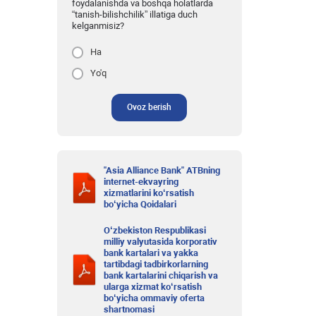
foydalanishda va boshqa holatlarda
“tanish-bilishchilik” illatiga duch
kelganmisiz?
Ha
Yo'q
Ovoz berish
"Asia Alliance Bank" ATBning
internet-ekvayring
xizmatlarini ko‘rsatish
bo‘yicha Qoidalari
O‘zbekiston Respublikasi
milliy valyutasida korporativ
bank kartalari va yakka
tartibdagi tadbirkorlarning
bank kartalarini chiqarish va
ularga xizmat ko‘rsatish
bo‘yicha ommaviy oferta
shartnomasi