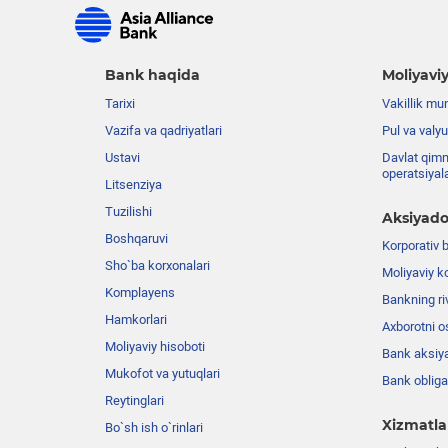
Bank haqida
Moliyaviy
Tarixi
Vakillik mu
Vazifa va qadriyatlari
Pul va valyu
Ustavi
Davlat qimm
operatsiyal
Litsenziya
Tuzilishi
Aksiyado
Boshqaruvi
Korporativ 
Sho`ba korxonalari
Moliyaviy k
Komplayens
Bankning riv
Hamkorlari
Axborotni o
Moliyaviy hisoboti
Bank aksiya
Mukofot va yutuqlari
Bank obligat
Reytinglari
Xizmatla
Bo`sh ish o`rinlari