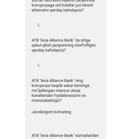
xizmat vazifasini bajarish jarayonida
korrupsiyaga oid holatlar yuz berish
ehtimolini qanday baholaysiz?
ATB "Asia Alliance Bank" da ishga
qabul qilish jarayonining shaffofligini
qanday baholaysiz?
ATB "Asia Alliance Bank" ning
korrupsiya haqida xabar berishga
mo‘ljallangan maxsus aloqa
kanallaridan foydalanasizmi va
munosabatingiz?
Javobingizni ko'rsating
ATB "Asia Alliance Bank" xizmatlaridan