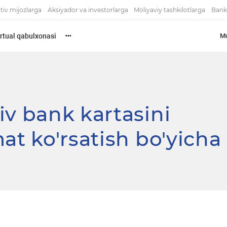
tiv mijozlarga
Aksiyador va investorlarga
Moliyaviy tashkilotlarga
Bank
rtual qabulxonasi
Mu
•••
iv bank kartasini
at ko'rsatish bo'yicha