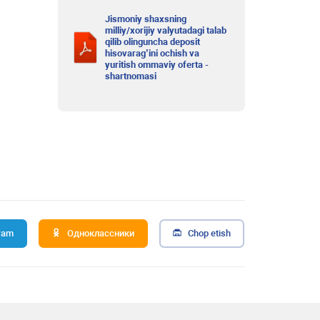
Jismoniy shaxsning
milliy/xorijiy valyutadagi talab
qilib olinguncha deposit
hisovarag’ini ochish va
yuritish ommaviy oferta -
shartnomasi
ram
Одноклассники
Chop etish