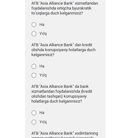
ATB "Asia Alliance Bank" xizmatlaridan
foydalanishda ortiqcha byurokratik
to‘siqlarga duch kelganmisiz?
Ha
Yo'q
ATB "Asia Alliance Bank" dan kredit
olishda korrupsiyaviy holatlarga duch
kelganmisiz?
Ha
Yo'q
ATB "Asia Alliance Bank" da bank
xizmatlaridan foydalanishda (kredit
olishdan tashqari) korrupsiyaviy
holatlarga duch kelganmisiz?
Ha
Yo'q
ATB "Asia Alliance Bank" xodimlarining