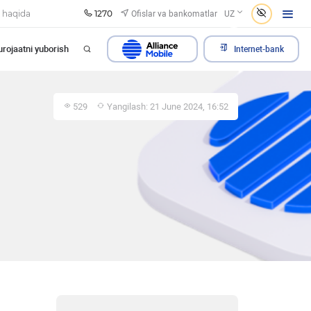
1270
Ofislar va bankomatlar
 haqida
UZ
rojaatni yuborish
Internet-bank
529
Yangilash: 21 June 2024, 16:52