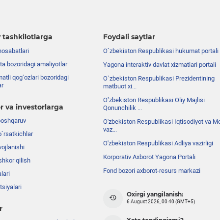
 tashkilotlarga
Foydali saytlar
nosabatlari
O`zbekiston Respublikasi hukumat portali
ta bozoridagi amaliyotlar
Yagona interaktiv davlat xizmatlari portali
atli qog‘ozlari bozoridagi
O`zbekiston Respublikasi Prezidentining
ar
matbuot xi...
Oʼzbekiston Respublikasi Oliy Majlisi
r va investorlarga
Qonunchilik ...
boshqaruv
O'zbekiston Respublikasi Iqtisodiyot va Mo
vaz...
o`rsatkichlar
O'zbekiston Respublikasi Adliya vazirligi
ojlanishi
Korporativ Axborot Yagona Portali
shkor qilish
Fond bozori axborot-resurs markazi
lari
siyalari
Oxirgi yangilanish:
6 August 2026, 00:40 (GMT+5)
r