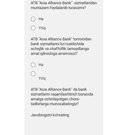
ATB "Asia Alliance Bank" xizmatlaridan
muntazam foydalanib turasizmi?
Ha
Yo'q
ATB "Asia Alliance Bank" tomonidan
bank xizmatlarini ko‘rsatilishida
ochiqlik va shaffoflik tamoyillariga
amal qilinishiga aminmisiz?
Ha
Yo'q
ATB "Asia Alliance Bank" da bank
xizmatlarini raqamlashtirish borasida
amalga oshirilayotgan chora-
tadbirlarga munosabatingiz?
Javobingizni ko'rsating