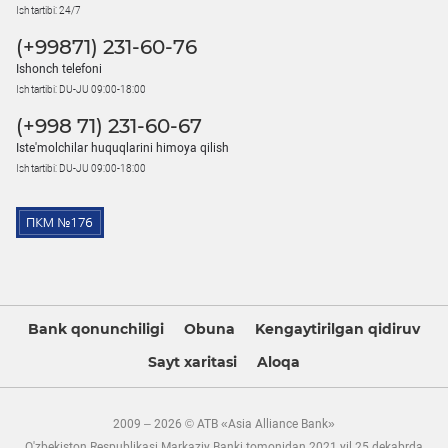
Ish tartibi: 24/7
(+99871) 231-60-76
Ishonch telefoni
Ish tartibi: DU-JU 09:00-18:00
(+998 71) 231-60-67
Iste'molchilar huquqlarini himoya qilish
Ish tartibi: DU-JU 09:00-18:00
Bank qonunchiligi
Obuna
Kengaytirilgan qidiruv
Sayt xaritasi
Aloqa
2009 – 2026 © ATB «Asia Alliance Bank»
O'zbekiston Respublikasi Markaziy Banki tomonidan 2021 yil 25 dekabrda