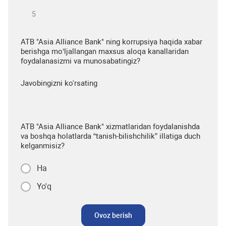
ATB "Asia Alliance Bank" ning korrupsiya haqida xabar
berishga mo‘ljallangan maxsus aloqa kanallaridan
foydalanasizmi va munosabatingiz?
Javobingizni ko'rsating
ATB "Asia Alliance Bank" xizmatlaridan foydalanishda
va boshqa holatlarda “tanish-bilishchilik” illatiga duch
kelganmisiz?
Ha
Yo'q
Ovoz berish