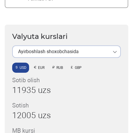
Valyuta kurslari
Ayirboshlash shoxobchasida
USD
EUR
RUB
GBP
Sotib olish
11935 uzs
Sotish
12005 uzs
MB kursi