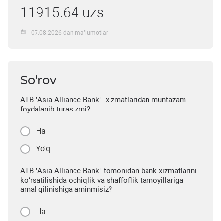
11915.64 uzs
07.08.2026 dan ma’lumotlar
So’rov
ATB "Asia Alliance Bank" xizmatlaridan muntazam
foydalanib turasizmi?
Ha
Yo'q
ATB "Asia Alliance Bank" tomonidan bank xizmatlarini
ko‘rsatilishida ochiqlik va shaffoflik tamoyillariga
amal qilinishiga aminmisiz?
Ha