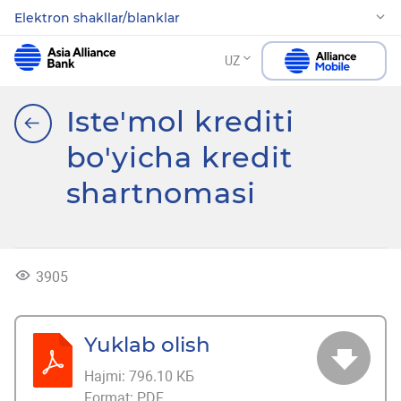
Elektron shakllar/blanklar
UZ
Iste'mol krediti
bo'yicha kredit
shartnomasi
3905
Yuklab olish
Hajmi:
796.10 КБ
Format:
PDF