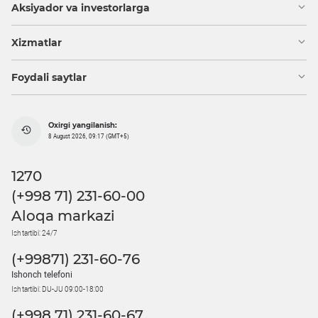
Aksiyador va investorlarga
Xizmatlar
Foydali saytlar
Oxirgi yangilanish:
8 August 2026, 09:17 (GMT+5)
1270
(+998 71) 231-60-00
Aloqa markazi
Ish tartibi: 24/7
(+99871) 231-60-76
Ishonch telefoni
Ish tartibi: DU-JU 09:00-18:00
(+998 71) 231-60-67