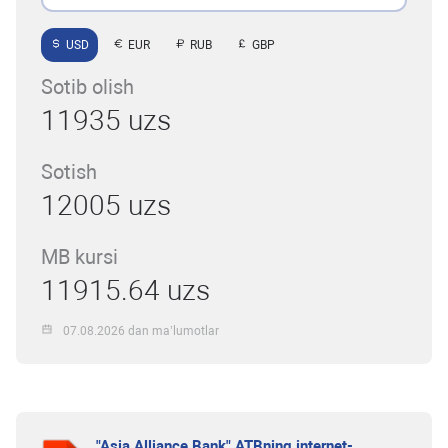
USD
EUR
RUB
GBP
Sotib olish
11935 uzs
Sotish
12005 uzs
MB kursi
11915.64 uzs
07.08.2026 dan ma’lumotlar
"Asia Alliance Bank" ATBning internet-