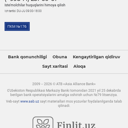
Iste'molchilar huquqlarini himoya qilish
Ish tartibi: DU-JU 09:00-18:00
Bank qonunchiligi
Obuna
Kengaytirilgan qidiruv
Sayt xaritasi
Aloqa
2009 – 2026 © ATB «Asia Alliance Bank»
O'zbekiston Respublikasi Markaziy Banki tomonidan 2021 yil 25 dekabrda
berilgan bank operatsiyalarini amalga oshirish uchun №79 litsenziya.
Veb-sayt
www.aab.uz
sayt materiallari mos yozuvlar foydalanilganda talab
qilinadi.