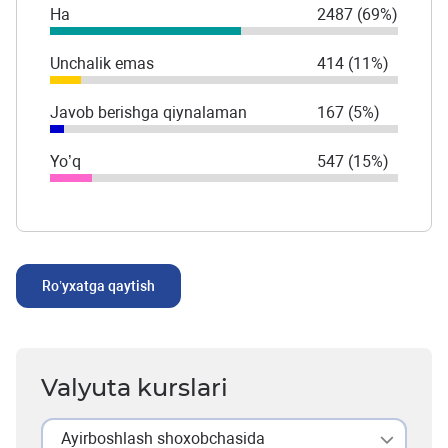
Ha
2487 (69%)
Unchalik emas
414 (11%)
Javob berishga qiynalaman
167 (5%)
Yo’q
547 (15%)
Ro’yxatga qaytish
Valyuta kurslari
Ayirboshlash shoxobchasida