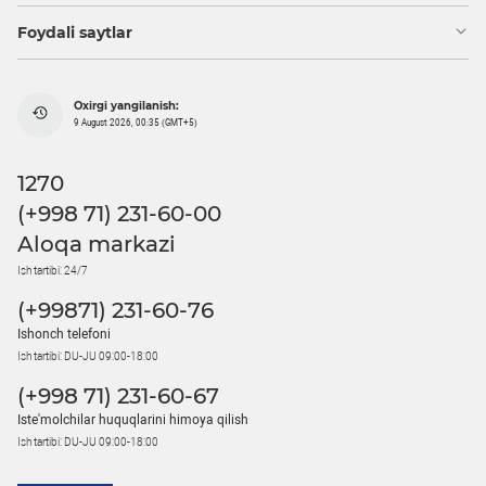
Foydali saytlar
Oxirgi yangilanish:
9 August 2026, 00:35 (GMT+5)
1270
(+998 71) 231-60-00
Aloqa markazi
Ish tartibi: 24/7
(+99871) 231-60-76
Ishonch telefoni
Ish tartibi: DU-JU 09:00-18:00
(+998 71) 231-60-67
Iste'molchilar huquqlarini himoya qilish
Ish tartibi: DU-JU 09:00-18:00