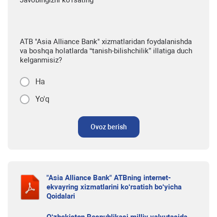
Javobingizni ko'rsating
ATB "Asia Alliance Bank" xizmatlaridan foydalanishda
va boshqa holatlarda “tanish-bilishchilik” illatiga duch
kelganmisiz?
Ha
Yo'q
Ovoz berish
"Asia Alliance Bank" ATBning internet-
ekvayring xizmatlarini ko‘rsatish bo‘yicha
Qoidalari