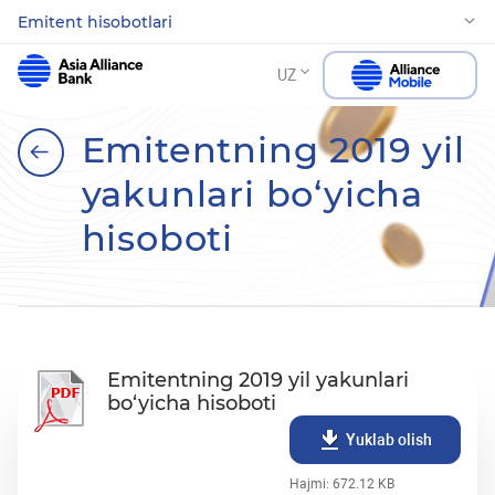
Emitent hisobotlari
UZ
Emitentning 2019 yil
yakunlari bo‘yicha
hisoboti
Emitentning 2019 yil yakunlari
bo‘yicha hisoboti
Yuklab olish
Hajmi: 672.12 KB