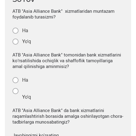
ATB "Asia Alliance Bank" xizmatlaridan muntazam
foydalanib turasizmi?
Ha
Yo'q
ATB "Asia Alliance Bank" tomonidan bank xizmatlarini
ko‘rsatilishida ochiqlik va shaffoflik tamoyillariga
amal qilinishiga aminmisiz?
Ha
Yo'q
ATB "Asia Alliance Bank" da bank xizmatlarini
raqamlashtirish borasida amalga oshirilayotgan chora-
tadbirlarga munosabatingiz?
Javobingizni ko'rsating