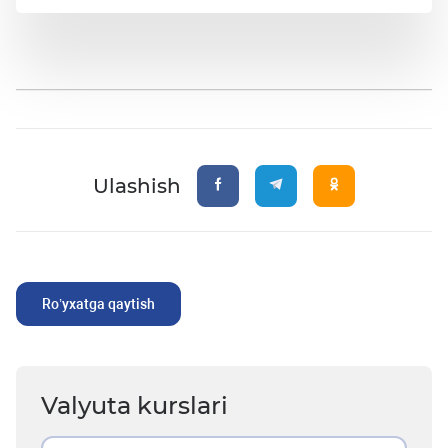
Ulashish
Ro’yxatga qaytish
Valyuta kurslari