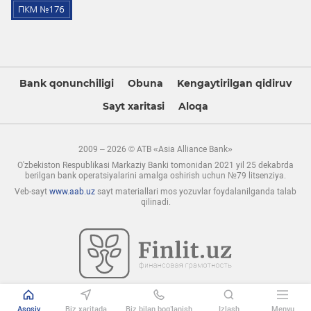
Bank qonunchiligi
Obuna
Kengaytirilgan qidiruv
Sayt xaritasi
Aloqa
2009 – 2026 © ATB «Asia Alliance Bank»
O'zbekiston Respublikasi Markaziy Banki tomonidan 2021 yil 25 dekabrda
berilgan bank operatsiyalarini amalga oshirish uchun №79 litsenziya.
Veb-sayt
www.aab.uz
sayt materiallari mos yozuvlar foydalanilganda talab
qilinadi.
Asosiy
Biz xaritada
Biz bilan bog’lanish
Izlash
Menyu