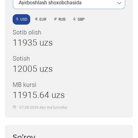
Ayirboshlash shoxobchasida
USD
EUR
RUB
GBP
Sotib olish
11935 uzs
Sotish
12005 uzs
MB kursi
11915.64 uzs
07.08.2026 dan ma’lumotlar
So’rov