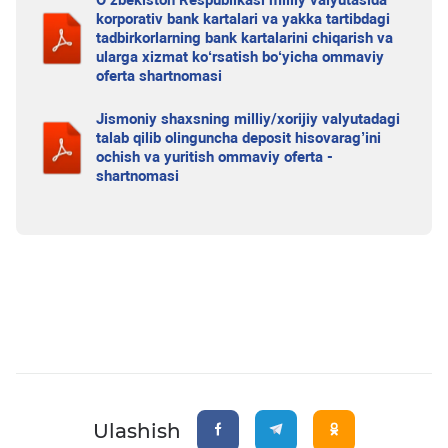
O‘zbekiston Respublikasi milliy valyutasida
korporativ bank kartalari va yakka tartibdagi
tadbirkorlarning bank kartalarini chiqarish va
ularga xizmat ko‘rsatish bo‘yicha ommaviy
oferta shartnomasi
Jismoniy shaxsning milliy/xorijiy valyutadagi
talab qilib olinguncha deposit hisovarag’ini
ochish va yuritish ommaviy oferta -
shartnomasi
Ulashish