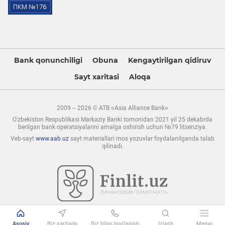
Bank qonunchiligi
Obuna
Kengaytirilgan qidiruv
Sayt xaritasi
Aloqa
2009 – 2026 © ATB «Asia Alliance Bank»
O'zbekiston Respublikasi Markaziy Banki tomonidan 2021 yil 25 dekabrda
berilgan bank operatsiyalarini amalga oshirish uchun №79 litsenziya.
Veb-sayt
www.aab.uz
sayt materiallari mos yozuvlar foydalanilganda talab
qilinadi.
Asosiy
Biz xaritada
Biz bilan bog’lanish
Izlash
Menyu