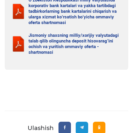
O‘zbekiston Respublikasi milliy valyutasida
korporativ bank kartalari va yakka tartibdagi
tadbirkorlarning bank kartalarini chiqarish va
ularga xizmat ko‘rsatish bo‘yicha ommaviy
oferta shartnomasi
Jismoniy shaxsning milliy/xorijiy valyutadagi
talab qilib olinguncha deposit hisovarag’ini
ochish va yuritish ommaviy oferta -
shartnomasi
Ulashish