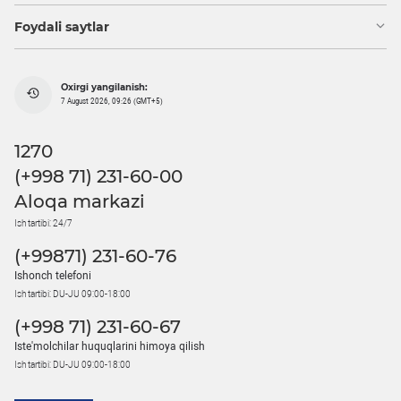
Foydali saytlar
Oxirgi yangilanish:
7 August 2026, 09:26 (GMT+5)
1270
(+998 71) 231-60-00
Aloqa markazi
Ish tartibi: 24/7
(+99871) 231-60-76
Ishonch telefoni
Ish tartibi: DU-JU 09:00-18:00
(+998 71) 231-60-67
Iste'molchilar huquqlarini himoya qilish
Ish tartibi: DU-JU 09:00-18:00