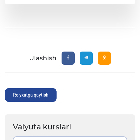
Ulashish
Ro’yxatga qaytish
Valyuta kurslari