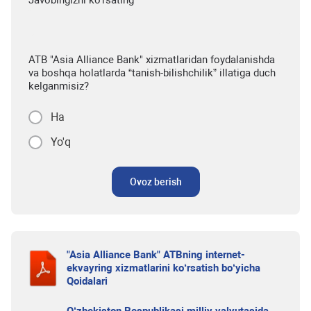
Javobingizni ko'rsating
ATB "Asia Alliance Bank" xizmatlaridan foydalanishda
va boshqa holatlarda “tanish-bilishchilik” illatiga duch
kelganmisiz?
Ha
Yo'q
Ovoz berish
"Asia Alliance Bank" ATBning internet-
ekvayring xizmatlarini ko‘rsatish bo‘yicha
Qoidalari