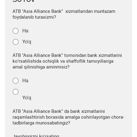
ATB "Asia Alliance Bank" xizmatlaridan muntazam
foydalanib turasizmi?
Ha
Yo'q
ATB "Asia Alliance Bank" tomonidan bank xizmatlarini
ko‘rsatilishida ochiqlik va shaffoflik tamoyillariga
amal qilinishiga aminmisiz?
Ha
Yo'q
ATB "Asia Alliance Bank" da bank xizmatlarini
raqamlashtirish borasida amalga oshirilayotgan chora-
tadbirlarga munosabatingiz?
Javobingizni ko'rsating