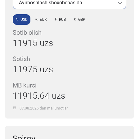
Ayirboshlash shoxobchasida
USD
EUR
RUB
GBP
Sotib olish
11915 uzs
Sotish
11975 uzs
MB kursi
11915.64 uzs
07.08.2026 dan ma’lumotlar
So’rov