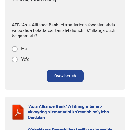
Javobingizni ko'rsating
ATB "Asia Alliance Bank" xizmatlaridan foydalanishda
va boshqa holatlarda “tanish-bilishchilik” illatiga duch
kelganmisiz?
Ha
Yo'q
Ovoz berish
"Asia Alliance Bank" ATBning internet-
ekvayring xizmatlarini ko‘rsatish bo‘yicha
Qoidalari