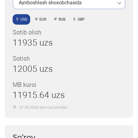
Ayirboshlash shoxobchasida
USD
EUR
RUB
GBP
Sotib olish
11935 uzs
Sotish
12005 uzs
MB kursi
11915.64 uzs
07.08.2026 dan ma’lumotlar
So’rov