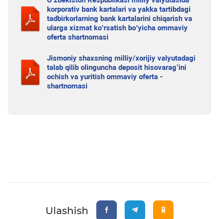
O‘zbekiston Respublikasi milliy valyutasida
korporativ bank kartalari va yakka tartibdagi
tadbirkorlarning bank kartalarini chiqarish va
ularga xizmat ko‘rsatish bo‘yicha ommaviy
oferta shartnomasi
Jismoniy shaxsning milliy/xorijiy valyutadagi
talab qilib olinguncha deposit hisovarag’ini
ochish va yuritish ommaviy oferta -
shartnomasi
Ulashish