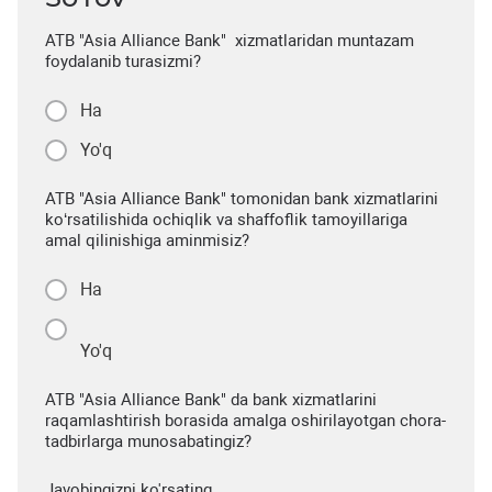
ATB "Asia Alliance Bank" xizmatlaridan muntazam
foydalanib turasizmi?
Ha
Yo'q
ATB "Asia Alliance Bank" tomonidan bank xizmatlarini
ko‘rsatilishida ochiqlik va shaffoflik tamoyillariga
amal qilinishiga aminmisiz?
Ha
Yo'q
ATB "Asia Alliance Bank" da bank xizmatlarini
raqamlashtirish borasida amalga oshirilayotgan chora-
tadbirlarga munosabatingiz?
Javobingizni ko'rsating