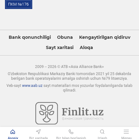
Bank qonunchiligi
Obuna
Kengaytirilgan qidiruv
Sayt xaritasi
Aloqa
2009 – 2026 © ATB «Asia Alliance Bank»
O'zbekiston Respublikasi Markaziy Banki tomonidan 2021 yil 25 dekabrda
berilgan bank operatsiyalarini amalga oshirish uchun №79 litsenziya.
Veb-sayt
www.aab.uz
sayt materiallari mos yozuvlar foydalanilganda talab
qilinadi.
Asosiy
Biz xaritada
Biz bilan bog’lanish
Izlash
Menyu