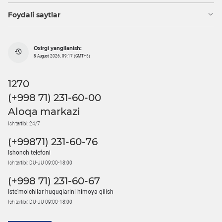
Foydali saytlar
Oxirgi yangilanish:
8 August 2026, 09:17 (GMT+5)
1270
(+998 71) 231-60-00
Aloqa markazi
Ish tartibi: 24/7
(+99871) 231-60-76
Ishonch telefoni
Ish tartibi: DU-JU 09:00-18:00
(+998 71) 231-60-67
Iste'molchilar huquqlarini himoya qilish
Ish tartibi: DU-JU 09:00-18:00