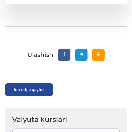
Ulashish
Ro’yxatga qaytish
Valyuta kurslari