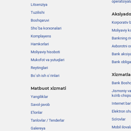
operatsiyal
Litsenziya
Tuzilishi
Aksiyado
Boshqaruvi
Korporativ 
Sho`ba korxonalari
Moliyaviy k
Komplayens
Bankning riv
Hamkorlari
Axborotni o
Moliyaviy hisoboti
Bank aksiya
Mukofot va yutuqlari
Bank obligat
Reytinglari
Xizmatla
Bo`sh ish o`rinlari
Bank Boshqa
Matbuot xizmati
Jismoniy va
ko'rib chiqi
Yangiliklar
Internet ba
Savol-javob
Elektron sh
E'lonlar
So'rovlar
Tanlovlar / Tenderlar
Mobil iloval
Galereya