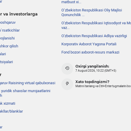
ar
matbuot xi...
Oʼzbekiston Respublikasi Oliy Majlisi
r va investorlarga
Qonunchilik ...
boshqaruv
O'zbekiston Respublikasi Iqtisodiyot va Mo
vaz...
o`rsatkichlar
O'zbekiston Respublikasi Adliya vazirligi
ojlanishi
Korporativ Axborot Yagona Portali
shkor qilish
Fond bozori axborot-resurs markazi
lari
siyalari
Oxirgi yangilanish:
7 August 2026, 10:22 (GMT+5)
r
Xato topdingizmi?
ruv Raisining virtual qabulxonasi
Matnni tanlang va Ctrl+Enter tugmalarini b
 yuridik shaxslar murojaatlarini
sh
nk xizmati
akllar/blanklar
ar