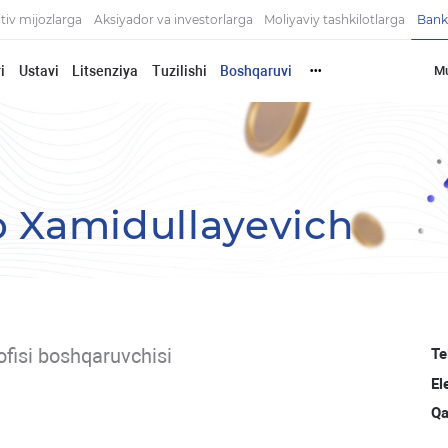
tiv mijozlarga
Aksiyador va investorlarga
Moliyaviy tashkilotlarga
Bank
i
Ustavi
Litsenziya
Tuzilishi
Boshqaruvi
Mu
•••
o Xamidullayevich
ofisi boshqaruvchisi
Te
El
Qa