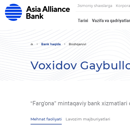
Jismoniy shaxslarga
Korpora
Tarixi
Vazifa va qadriyatlar
Bank haqida
Boshqaruvi
Voxidov Gaybull
“Farg'ona” mintaqaviy bank xizmatlari 
Mehnat faoliyati
Lavozim majburiyatlari