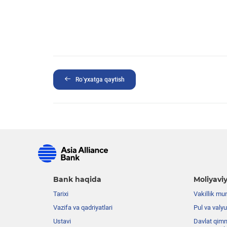
Ro’yxatga qaytish
Bank haqida
Moliyaviy
Tarixi
Vakillik mu
Vazifa va qadriyatlari
Pul va valyu
Ustavi
Davlat qimm