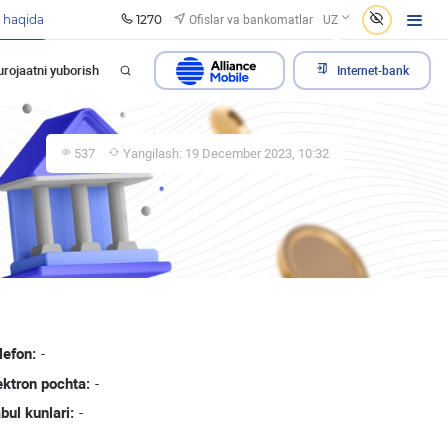
1270
Ofislar va bankomatlar
 haqida
UZ
rojaatni yuborish
Internet-bank
537
Yangilash: 19 December 2023, 10:32
lefon:
-
ektron pochta:
-
bul kunlari:
-