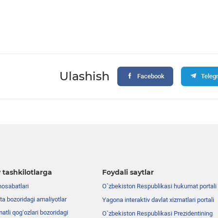
Ulashish
Facebook
Teleg
 tashkilotlarga
Foydali saytlar
nosabatlari
O`zbekiston Respublikasi hukumat portali
ta bozoridagi amaliyotlar
Yagona interaktiv davlat xizmatlari portali
atli qog‘ozlari bozoridagi
O`zbekiston Respublikasi Prezidentining