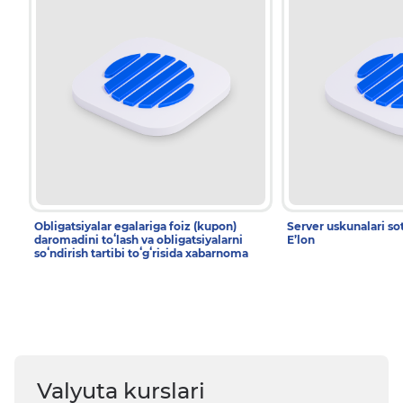
Obligatsiyalar egalariga foiz (kupon)
Server uskunalari sot
daromadini toʻlash va obligatsiyalarni
E’lon
soʻndirish tartibi toʻgʻrisida xabarnoma
Valyuta kurslari