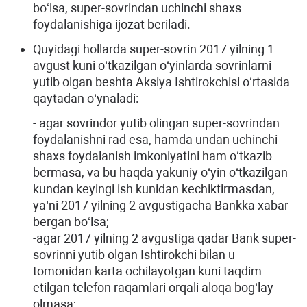
boʻlsa, super-sovrindan uchinchi shaxs
foydalanishiga ijozat beriladi.
Quyidagi hollarda super-sovrin 2017 yilning 1
avgust kuni oʻtkazilgan oʻyinlarda sovrinlarni
yutib olgan beshta Aksiya Ishtirokchisi oʻrtasida
qaytadan oʻynaladi:
- agar sovrindor yutib olingan super-sovrindan
foydalanishni rad esa, hamda undan uchinchi
shaxs foydalanish imkoniyatini ham oʻtkazib
bermasa, va bu haqda yakuniy oʻyin oʻtkazilgan
kundan keyingi ish kunidan kechiktirmasdan,
ya’ni 2017 yilning 2 avgustigacha Bankka xabar
bergan boʻlsa;
-agar 2017 yilning 2 avgustiga qadar Bank super-
sovrinni yutib olgan Ishtirokchi bilan u
tomonidan karta ochilayotgan kuni taqdim
etilgan telefon raqamlari orqali aloqa bogʻlay
olmasa;