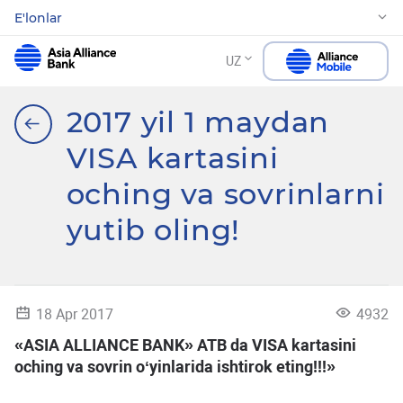
E'lonlar
UZ
2017 yil 1 maydan
VISA kartasini
oching va sovrinlarni
yutib oling!
18 Apr 2017
4932
«ASIA ALLIANCE BANK» ATB da VISA kartasini
oching va sovrin oʻyinlarida ishtirok eting!!!»