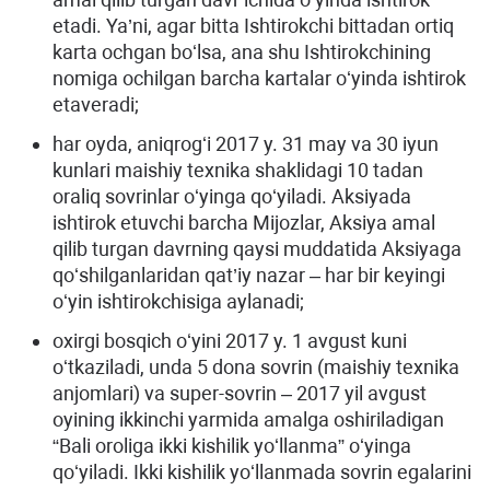
etadi. Ya’ni, agar bitta Ishtirokchi bittadan ortiq
karta ochgan boʻlsa, ana shu Ishtirokchining
nomiga ochilgan barcha kartalar oʻyinda ishtirok
etaveradi;
har oyda, aniqrogʻi 2017 y. 31 may va 30 iyun
kunlari maishiy texnika shaklidagi 10 tadan
oraliq sovrinlar oʻyinga qoʻyiladi. Aksiyada
ishtirok etuvchi barcha Mijozlar, Aksiya amal
qilib turgan davrning qaysi muddatida Aksiyaga
qoʻshilganlaridan qat’iy nazar – har bir keyingi
oʻyin ishtirokchisiga aylanadi;
oxirgi bosqich oʻyini 2017 y. 1 avgust kuni
oʻtkaziladi, unda 5 dona sovrin (maishiy texnika
anjomlari) va super-sovrin – 2017 yil avgust
oyining ikkinchi yarmida amalga oshiriladigan
“Bali oroliga ikki kishilik yoʻllanma” oʻyinga
qoʻyiladi. Ikki kishilik yoʻllanmada sovrin egalarini