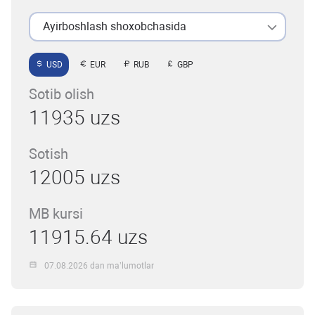
Ayirboshlash shoxobchasida
USD
EUR
RUB
GBP
Sotib olish
11935 uzs
Sotish
12005 uzs
MB kursi
11915.64 uzs
07.08.2026 dan ma’lumotlar