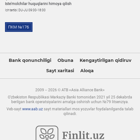
Iste'molchilar huquqlarini himoya qilish
Ish tartibi: DU-JU 09:00-18:00
Bank qonunchiligi
Obuna
Kengaytirilgan qidiruv
Sayt xaritasi
Aloqa
2009 – 2026 © ATB «Asia Alliance Bank»
O'zbekiston Respublikasi Markaziy Banki tomonidan 2021 yil 25 dekabrda
berilgan bank operatsiyalarini amalga oshirish uchun №79 litsenziya.
Veb-sayt
www.aab.uz
sayt materiallari mos yozuvlar foydalanilganda talab
qilinadi.