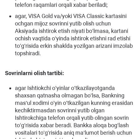
telefon raqamlari orqali xabar beriladi;
agar, VISA Gold va/yoki VISA Classic kartasini
ochgan mijoz sovrinni yutib olish uchun
Aksiyada ishtirok etish niyati boʻlmasa, kartani
ochish vaqtida oʻyinda ishtirok etishni rad etishi
toʻgʻrisida erkin shaklda yozilgan arizani imzolab
topshiradi.
Sovrinlarni olish tartibi:
agar Ishtiokchi oʻyinlar oʻtkazilayotganda
shaxsan qatnasha olmagan boʻlsa, Bankning
mas’ul xodimi oʻyin oʻtkazilgan kunning erasidan
kechiktirmasdan sovrinni yutib olgan
Ishtirokchiga telefon orqali yutib olingan sovrin
toʻgʻrisida xabar beradi. Bankka aloqa bogʻlash
vositalari toʻgʻrisida aniq ma’lumot berish uchun