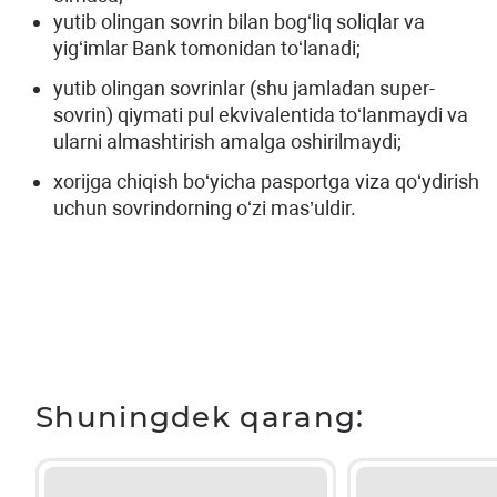
yutib olingan sovrin bilan bogʻliq soliqlar va
yigʻimlar Bank tomonidan toʻlanadi;
yutib olingan sovrinlar (shu jamladan super-
sovrin) qiymati pul ekvivalentida toʻlanmaydi va
ularni almashtirish amalga oshirilmaydi;
xorijga chiqish boʻyicha pasportga viza qoʻydirish
uchun sovrindorning oʻzi mas’uldir.
Shuningdek qarang: