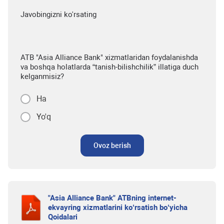
Javobingizni ko'rsating
ATB "Asia Alliance Bank" xizmatlaridan foydalanishda
va boshqa holatlarda “tanish-bilishchilik” illatiga duch
kelganmisiz?
Ha
Yo'q
Ovoz berish
"Asia Alliance Bank" ATBning internet-
ekvayring xizmatlarini ko‘rsatish bo‘yicha
Qoidalari