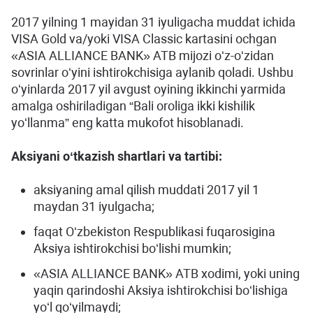
2017 yilning 1 mayidan 31 iyuligacha muddat ichida
VISA Gold va/yoki VISA Classic kartasini ochgan
«ASIA ALLIANCE BANK» ATB mijozi oʻz-oʻzidan
sovrinlar oʻyini ishtirokchisiga aylanib qoladi. Ushbu
oʻyinlarda 2017 yil avgust oyining ikkinchi yarmida
amalga oshiriladigan “Bali oroliga ikki kishilik
yoʻllanma” eng katta mukofot hisoblanadi.
Aksiyani oʻtkazish shartlari va tartibi:
aksiyaning amal qilish muddati 2017 yil 1
maydan 31 iyulgacha;
faqat Oʻzbekiston Respublikasi fuqarosigina
Aksiya ishtirokchisi boʻlishi mumkin;
«ASIA ALLIANCE BANK» ATB xodimi, yoki uning
yaqin qarindoshi Aksiya ishtirokchisi boʻlishiga
yoʻl qoʻyilmaydi;