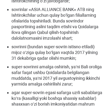
Ishtirokchining oʻzi javobgardir;
sovrinlar «ASIA ALLIANCE BANK» ATB ning
Ishtirokchilar uchun qulay boʻlgan filiallarning
ofislarida topshiriladi. Bunda sovrindor
pasportining aslini taqdim etishi va Qoidalarga
ilova qilingan Qabul qilish-topshirish
dalolatnomasini imzolashi shart;
sovrinni (bundan super-sovrin istisno etiladi)
mijoz oʻziga qulay boʻlgan vaqtda 2017 yilning
31 dekabriga qadar olishi mumkin;
super-sovrinni amalga oshirish, ya’ni Bali oroliga
safar faqat ushbu Qoidalarda belgilangan
muddatda, ya’ni 2017 yil avgustoyining ikkinchi
yarmida amalga oshirilishi zarur;
agar super-sovrin egasi safarga uzrli sabablarga
koʻra (kasalligi yoki boshqa shaxsiy sabablar)
shasxsan oʻzi borish imkoniyatidan mahrum