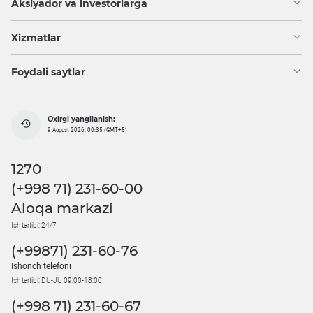
Aksiyador va investorlarga
Xizmatlar
Foydali saytlar
Oxirgi yangilanish:
9 August 2026, 00:35 (GMT+5)
1270
(+998 71) 231-60-00
Aloqa markazi
Ish tartibi: 24/7
(+99871) 231-60-76
Ishonch telefoni
Ish tartibi: DU-JU 09:00-18:00
(+998 71) 231-60-67