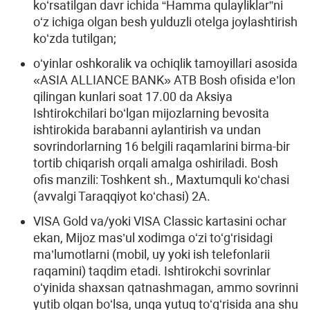
koʻrsatilgan davr ichida “Hamma qulayliklar”ni
oʻz ichiga olgan besh yulduzli otelga joylashtirish
koʻzda tutilgan;
oʻyinlar oshkoralik va ochiqlik tamoyillari asosida
«ASIA ALLIANCE BANK» ATB Bosh ofisida e’lon
qilingan kunlari soat 17.00 da Aksiya
Ishtirokchilari boʻlgan mijozlarning bevosita
ishtirokida barabanni aylantirish va undan
sovrindorlarning 16 belgili raqamlarini birma-bir
tortib chiqarish orqali amalga oshiriladi. Bosh
ofis manzili: Toshkent sh., Maxtumquli koʻchasi
(avvalgi Taraqqiyot koʻchasi) 2A.
VISA Gold va/yoki VISA Classic kartasini ochar
ekan, Mijoz mas’ul xodimga oʻzi toʻgʻrisidagi
ma’lumotlarni (mobil, uy yoki ish telefonlarii
raqamini) taqdim etadi. Ishtirokchi sovrinlar
oʻyinida shaxsan qatnashmagan, ammo sovrinni
yutib olgan boʻlsa, unga yutuq toʻgʻrisida ana shu