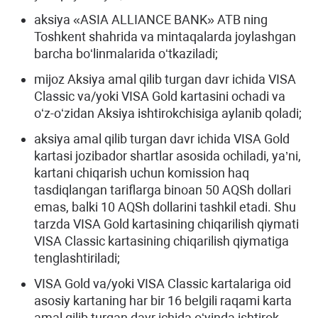
aksiya «ASIA ALLIANCE BANK» ATB ning
Toshkent shahrida va mintaqalarda joylashgan
barcha boʻlinmalarida oʻtkaziladi;
mijoz Aksiya amal qilib turgan davr ichida VISA
Classic va/yoki VISA Gold kartasini ochadi va
oʻz-oʻzidan Aksiya ishtirokchisiga aylanib qoladi;
aksiya amal qilib turgan davr ichida VISA Gold
kartasi jozibador shartlar asosida ochiladi, ya’ni,
kartani chiqarish uchun komission haq
tasdiqlangan tariflarga binoan 50 AQSh dollari
emas, balki 10 AQSh dollarini tashkil etadi. Shu
tarzda VISA Gold kartasining chiqarilish qiymati
VISA Classic kartasining chiqarilish qiymatiga
tenglashtiriladi;
VISA Gold va/yoki VISA Classic kartalariga oid
asosiy kartaning har bir 16 belgili raqami karta
amal qilib turgan davr ichida oʻyinda ishtirok