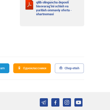
qilib olinguncha deposit
hisovarag’ini ochish va
yuritish ommaviy oferta -
shartnomasi
ram
Одноклассники
Chop etish