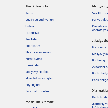
Bank haqida
Moliyaviy
Tarixi
Vakillik mu
Vazifa va qadriyatlari
Pul va valyu
Ustavi
Davlat qimm
operatsiyal
Litsenziya
Tuzilishi
Aksiyado
Boshqaruvi
Korporativ 
Sho`ba korxonalari
Moliyaviy k
Komplayens
Bankning riv
Hamkorlari
Axborotni o
Moliyaviy hisoboti
Bank aksiya
Mukofot va yutuqlari
Bank obligat
Reytinglari
Xizmatla
Bo`sh ish o`rinlari
Bank Boshqa
Matbuot xizmati
Jismoniy va
ko'rib chiqi