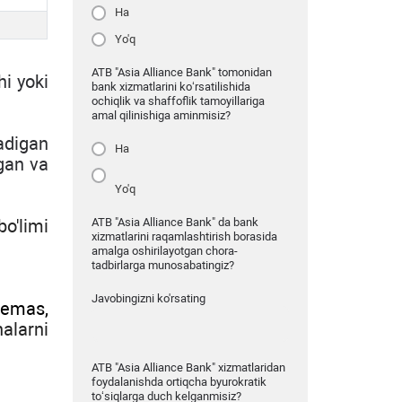
Ha
Yo'q
ATB "Asia Alliance Bank" tomonidan
hi
yoki
bank xizmatlarini ko‘rsatilishida
ochiqlik va shaffoflik tamoyillariga
amal qilinishiga aminmisiz?
ladigan
Ha
lgan va
Yo'q
ATB "Asia Alliance Bank" da bank
o'limi
xizmatlarini raqamlashtirish borasida
amalga oshirilayotgan chora-
tadbirlarga munosabatingiz?
Javobingizni ko'rsating
i emas,
alarni
ATB "Asia Alliance Bank" xizmatlaridan
foydalanishda ortiqcha byurokratik
to‘siqlarga duch kelganmisiz?