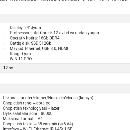
· Displey: 24’ dyum
· Protsessor: Intel Core i5 12-avlod va undan yuqori.
· Operativ hotira: 16Gb DDR4
· Qattiq disk: SSD 512Gb
· Mavjud: Ethernet, USB 3.0, HDMI
· Rangi: Qora
· WIN 11 PRO
12 oy
Uskuna – printer/skaner/Nusxa ko’chirish (kopiya)
 Chop etish rangi – qora-oq
Chop etish texnologiyasi – lazer
Oylik sahifalar soni – 80000
 Maksimal format – А4
Chop etish tezligi – 38 var/min (ч/б А4)
Interfeys – Wi-Fi, Ethernet (RJ-45), USB