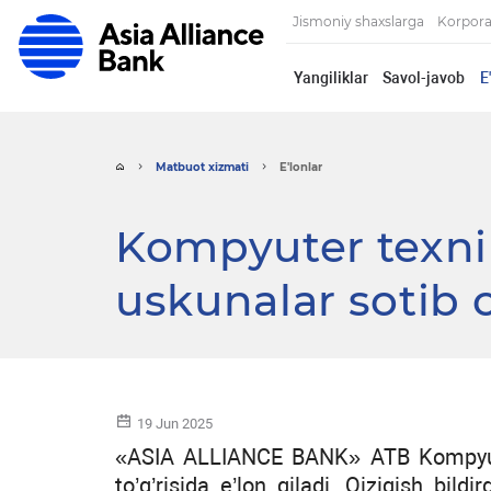
Jismoniy shaxslarga
Korpora
Yangiliklar
Savol-javob
E
Matbuot xizmati
E'lonlar
Kompyuter texnik
uskunalar sotib 
19 Jun 2025
«ASIA ALLIANCE BANK»
ATB Kompyute
to’g’risida e’lon qiladi. Qiziqish bil