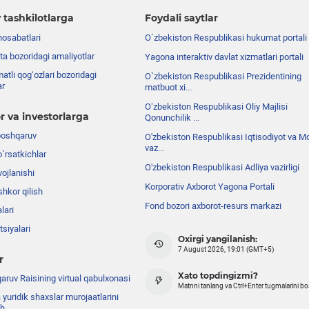
 tashkilotlarga
Foydali saytlar
nosabatlari
O`zbekiston Respublikasi hukumat portali
ta bozoridagi amaliyotlar
Yagona interaktiv davlat xizmatlari portali
atli qog‘ozlari bozoridagi
O`zbekiston Respublikasi Prezidentining
ar
matbuot xi...
Oʼzbekiston Respublikasi Oliy Majlisi
r va investorlarga
Qonunchilik ...
boshqaruv
O'zbekiston Respublikasi Iqtisodiyot va Mo
vaz...
o`rsatkichlar
O'zbekiston Respublikasi Adliya vazirligi
ojlanishi
Korporativ Axborot Yagona Portali
shkor qilish
Fond bozori axborot-resurs markazi
lari
siyalari
Oxirgi yangilanish:
7 August 2026, 19:01 (GMT+5)
r
Xato topdingizmi?
ruv Raisining virtual qabulxonasi
Matnni tanlang va Ctrl+Enter tugmalarini b
 yuridik shaxslar murojaatlarini
sh