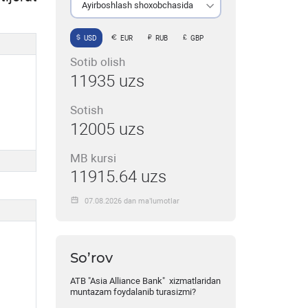
Ayirboshlash shoxobchasida
USD
EUR
RUB
GBP
Sotib olish
11935 uzs
Sotish
12005 uzs
MB kursi
11915.64 uzs
07.08.2026 dan ma’lumotlar
So’rov
ATB "Asia Alliance Bank" xizmatlaridan
muntazam foydalanib turasizmi?