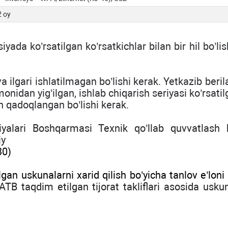
2 oy
tsiyada
ko
’
rsatilgan
ko
’
rsatkichlar
bilan
bir
hil
bo
’
lis
 ilgari ishlatilmagan bo’lishi kerak. Yetkazib beri
nidan yig’ilgan, ishlab chiqarish seriyasi ko’rsati
n qadoqlangan bo’lishi kerak.
yalari Boshqarmasi Texnik qo’llab quvvatlash b
iy
30)
lgan uskunalarni xarid qilish bo’yicha tanlov e’lon
TB taqdim etilgan tijorat takliflari asosida uskun