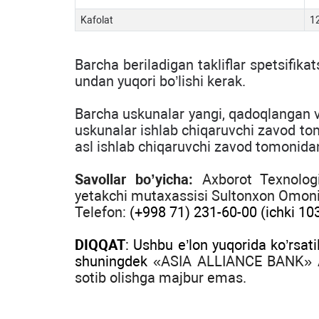
Kafolat
1
Barcha
beriladigan
takliflar
spetsifika
undan
yuqori
bo
’
lishi
kerak
.
Barcha uskunalar yangi, qadoqlangan va
uskunalar ishlab chiqaruvchi zavod tomo
asl ishlab chiqaruvchi zavod tomonida
Savollar bo’yicha:
Axborot Texnologi
yetakchi mutaxassisi Sultonxon Omon
Telefon:
(+998 71)
231-60-00 (ichki 10
DIQQAT
: Ushbu e’lon yuqorida ko’rsati
shuningdek
«ASIA ALLIANCE BANK»
A
sotib olishga majbur emas.