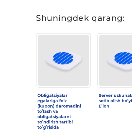
Shuningdek qarang:
Obligatsiyalar
Server uskunal
egalariga foiz
sotib olish bo’y
(kupon) daromadini
E’lon
toʻlash va
obligatsiyalarni
soʻndirish tartibi
toʻgʻrisida