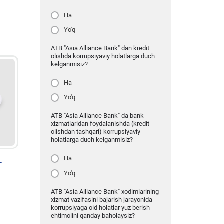
Ha
Yo'q
ATB "Asia Alliance Bank" dan kredit
olishda korrupsiyaviy holatlarga duch
kelganmisiz?
Ha
Yo'q
ATB "Asia Alliance Bank" da bank
xizmatlaridan foydalanishda (kredit
olishdan tashqari) korrupsiyaviy
holatlarga duch kelganmisiz?
Ha
-
Yo'q
ATB "Asia Alliance Bank" xodimlarining
xizmat vazifasini bajarish jarayonida
korrupsiyaga oid holatlar yuz berish
ehtimolini qanday baholaysiz?