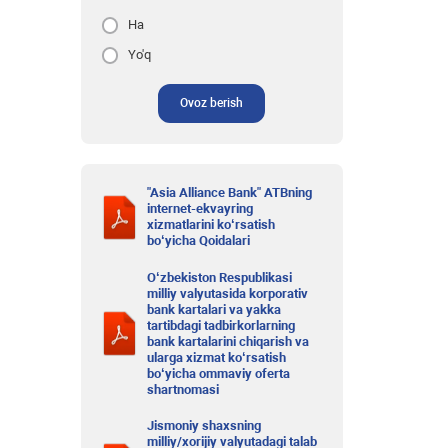
Ha
Yo'q
Ovoz berish
"Asia Alliance Bank" ATBning
internet-ekvayring
xizmatlarini ko‘rsatish
bo‘yicha Qoidalari
O‘zbekiston Respublikasi
milliy valyutasida korporativ
bank kartalari va yakka
tartibdagi tadbirkorlarning
bank kartalarini chiqarish va
ularga xizmat ko‘rsatish
bo‘yicha ommaviy oferta
shartnomasi
Jismoniy shaxsning
milliy/xorijiy valyutadagi talab