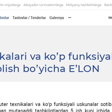
tiv mijozlarga
Aksiyador va investorlarga
Moliyaviy tashkilotlarga
Bank
'lonlar
Tanlovlar / Tenderlar
Galereya
Mu
•••
alari va ko’p funksiyal
olish bo’yicha E’LON
r texnikalari va ko’p funksiyali uskunalar sotib 
dirgan mutasaddi tashkilotlardan 5 ish kuni ichida 