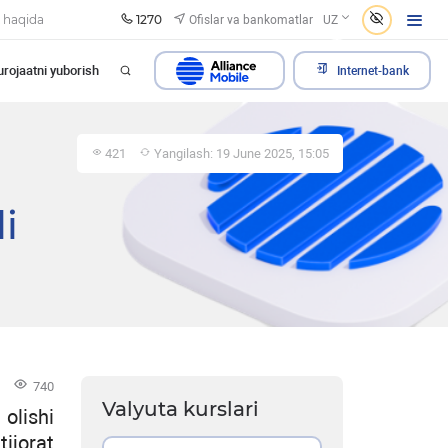
1270
Ofislar va bankomatlar
 haqida
UZ
rojaatni yuborish
Internet-bank
421
Yangilash: 19 June 2025, 15:05
i
740
Valyuta kurslari
olishi
tijorat