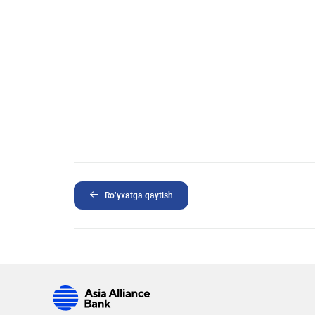
Ro’yxatga qaytish