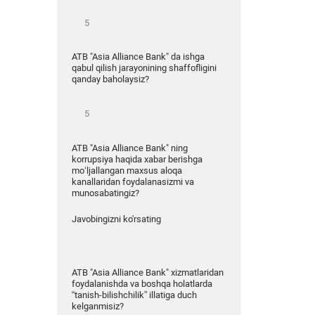
ATB "Asia Alliance Bank" da ishga
qabul qilish jarayonining shaffofligini
qanday baholaysiz?
ATB "Asia Alliance Bank" ning
korrupsiya haqida xabar berishga
mo‘ljallangan maxsus aloqa
kanallaridan foydalanasizmi va
munosabatingiz?
Javobingizni ko'rsating
ATB "Asia Alliance Bank" xizmatlaridan
foydalanishda va boshqa holatlarda
“tanish-bilishchilik” illatiga duch
kelganmisiz?