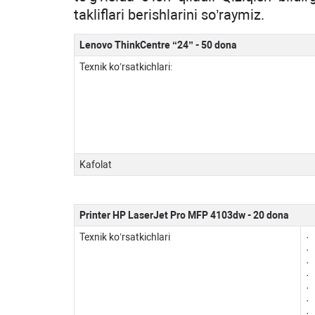
takliflari berishlarini so’raymiz.
Lenovo ThinkCentre “24” - 50 dona
Texnik ko’rsatkichlari:
Kafolat
Printer HP LaserJet Pro MFP 4103dw - 20 dona
Texnik ko’rsatkichlari
· 
·
· 
· 
·
· 
· 