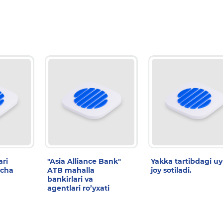
ari
"Asia Alliance Bank"
Yakka tartibdagi uy
icha
ATB mahalla
joy sotiladi.
bankirlari va
agentlari ro’yxati