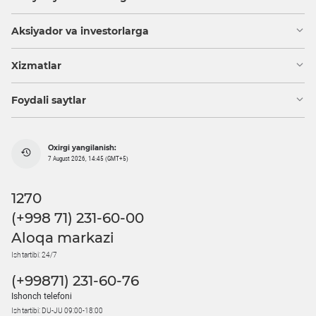
Aksiyador va investorlarga
Xizmatlar
Foydali saytlar
Oxirgi yangilanish:
7 August 2026, 14:45 (GMT+5)
1270
(+998 71) 231-60-00
Aloqa markazi
Ish tartibi: 24/7
(+99871) 231-60-76
Ishonch telefoni
Ish tartibi: DU-JU 09:00-18:00