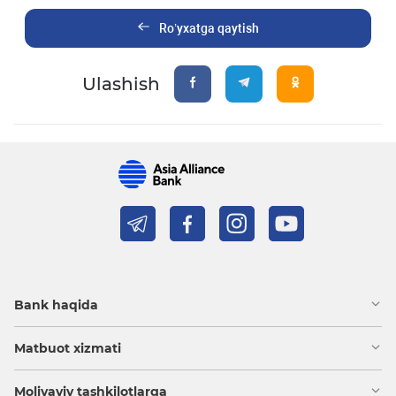
Ro’yxatga qaytish
Ulashish
Bank haqida
Matbuot xizmati
Moliyaviy tashkilotlarga