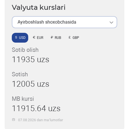
Valyuta kurslari
Ayirboshlash shoxobchasida
USD
EUR
RUB
GBP
Sotib olish
11935 uzs
Sotish
12005 uzs
MB kursi
11915.64 uzs
07.08.2026 dan ma’lumotlar