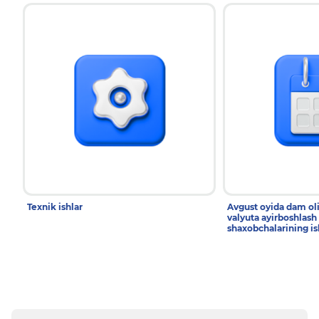
Texnik ishlar
Avgust oyida dam ol
valyuta ayirboshlash
shaxobchalarining is