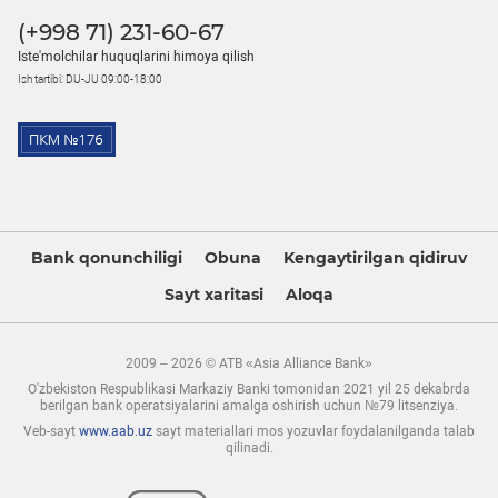
(+998 71) 231-60-67
Iste'molchilar huquqlarini himoya qilish
Ish tartibi: DU-JU 09:00-18:00
Bank qonunchiligi
Obuna
Kengaytirilgan qidiruv
Sayt xaritasi
Aloqa
2009 – 2026 © ATB «Asia Alliance Bank»
O'zbekiston Respublikasi Markaziy Banki tomonidan 2021 yil 25 dekabrda
berilgan bank operatsiyalarini amalga oshirish uchun №79 litsenziya.
Veb-sayt
www.aab.uz
sayt materiallari mos yozuvlar foydalanilganda talab
qilinadi.