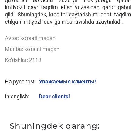
imtiyozli davr taqdim etish yuzasidan qaror qabul
qildi. Shuningdek, kreditni qaytarish muddati taqdim
etilgan imtiyozli davrga mos ravishda uzaytiriladi.
Avtor:
ko'rsatilmagan
Manba: ko'rsatilmagan
Ko'rishlar: 2119
На русском:
Уважаемые клиенты!
In english:
Dear clients!
Shuningdek qarang: