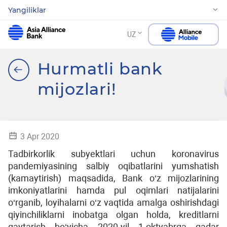
Yangiliklar
UZ
Hurmatli bank
mijozlari!
3 Apr 2020
Tadbirkorlik subyektlari uchun koronavirus
pandemiyasining salbiy oqibatlarini yumshatish
(kamaytirish) maqsadida, Bank o‘z mijozlarining
imkoniyatlarini hamda pul oqimlari natijalarini
o‘rganib, loyihalarni o‘z vaqtida amalga oshirishdagi
qiyinchiliklarni inobatga olgan holda, kreditlarni
qaytarish bo‘yicha 2020-yil 1-oktyabrga qadar