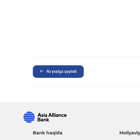
Ro’yxatga qaytish
Bank haqida
Moliyaviy