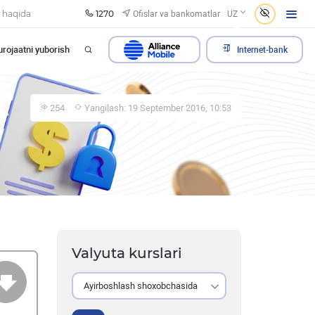
1270
Ofislar va bankomatlar
 haqida
UZ
rojaatni yuborish
Internet-bank
254
Yangilash: 19 September 2016, 10:53
Valyuta kurslari
Ayirboshlash shoxobchasida