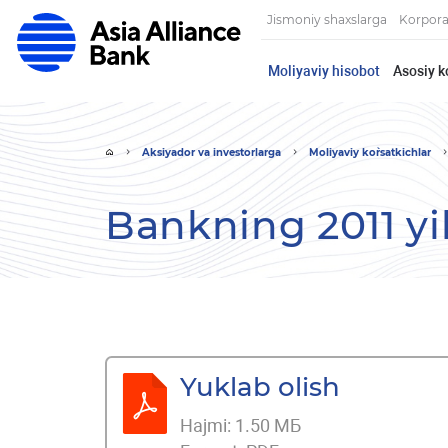
Jismoniy shaxslarga
Korpora
Moliyaviy hisobot
Asosiy k
Aksiyador va investorlarga
Moliyaviy ko`rsatkichlar
Bankning 2011 yi
Yuklab olish
Hajmi:
1.50 МБ