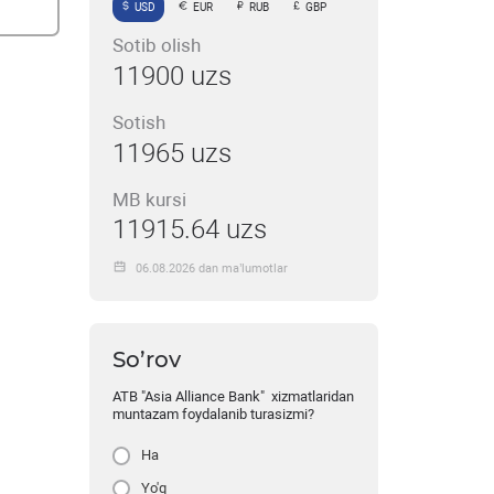
USD
EUR
RUB
GBP
Sotib olish
11900 uzs
Sotish
11965 uzs
MB kursi
11915.64 uzs
06.08.2026 dan ma’lumotlar
So’rov
ATB "Asia Alliance Bank" xizmatlaridan
muntazam foydalanib turasizmi?
Ha
Yo'q