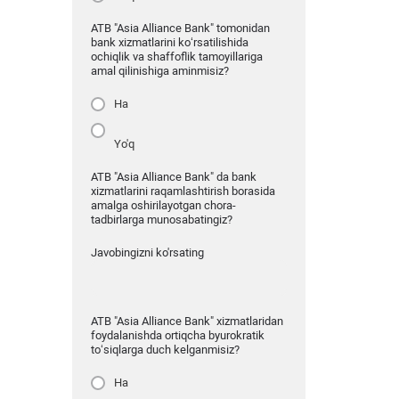
ATB "Asia Alliance Bank" tomonidan
bank xizmatlarini ko‘rsatilishida
ochiqlik va shaffoflik tamoyillariga
amal qilinishiga aminmisiz?
Ha
Yo'q
ATB "Asia Alliance Bank" da bank
xizmatlarini raqamlashtirish borasida
amalga oshirilayotgan chora-
tadbirlarga munosabatingiz?
Javobingizni ko'rsating
ATB "Asia Alliance Bank" xizmatlaridan
foydalanishda ortiqcha byurokratik
to‘siqlarga duch kelganmisiz?
Ha