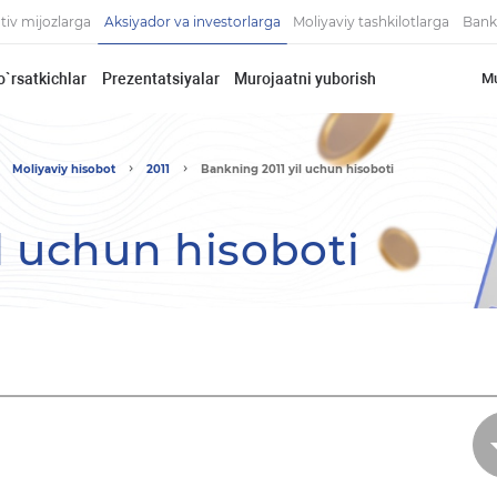
tiv mijozlarga
Aksiyador va investorlarga
Moliyaviy tashkilotlarga
Bank
o`rsatkichlar
Prezentatsiyalar
Murojaatni yuborish
Mu
Moliyaviy hisobot
2011
Bankning 2011 yil uchun hisoboti
l uchun hisoboti