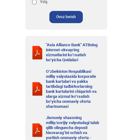
Yo'q
Ovoz berish
"Asia Alliance Bank" ATBning
internet-ekvayring
xizmatlarini ko‘rsatish
bo‘yicha Qoidalari
O‘zbekiston Respublikasi
milliy valyutasida korporativ
bank kartalari va yakka
tartibdagi tadbirkorlarning
bank kartalarini chiqarish va
ularga xizmat ko‘rsatish
bo‘yicha ommaviy oferta
shartnomasi
Jismoniy shaxsning
milliy/xorijiy valyutadagi talab
qilib olinguncha deposit
hisovarag’ini ochish va
yuritish ommaviy oferta -