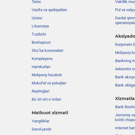
Tarixi
Vakillik mu
Vazifa va qadriyatlari
Pul va valyu
Ustavi
Davlat qimm
operatsiyal
Litsenziya
Tuzilishi
Aksiyado
Boshqaruvi
Korporativ 
Sho`ba korxonalari
Moliyaviy k
Komplayens
Bankning riv
Hamkorlari
Axborotni o
Moliyaviy hisoboti
Bank aksiya
Mukofot va yutuqlari
Bank obligat
Reytinglari
Xizmatla
Bo`sh ish o`rinlari
Bank Boshqa
Matbuot xizmati
Jismoniy va
ko'rib chiqi
Yangiliklar
Internet ba
Savol-javob