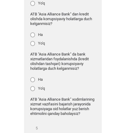
Yo'q
ATB "Asia Alliance Bank" dan kredit
olishda korrupsiyaviy holatlarga duch
kelganmisiz?
Ha
Yo'q
ATB "Asia Alliance Bank" da bank
xizmatlaridan foydalanishda (kredit
olishdan tashqari) korrupsiyaviy
holatlarga duch kelganmisiz?
Ha
Yo'q
ATB "Asia Alliance Bank" xodimlarining
xizmat vazifasini bajarish jarayonida
korrupsiyaga oid holatlar yuz berish
ehtimolini qanday baholaysiz?