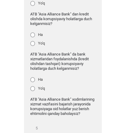
Yo'q
ATB "Asia Alliance Bank" dan kredit
olishda korrupsiyaviy holatlarga duch
kelganmisiz?
Ha
Yo'q
ATB "Asia Alliance Bank" da bank
xizmatlaridan foydalanishda (kredit
olishdan tashqari) korrupsiyaviy
holatlarga duch kelganmisiz?
Ha
Yo'q
ATB "Asia Alliance Bank" xodimlarining
xizmat vazifasini bajarish jarayonida
korrupsiyaga oid holatlar yuz berish
ehtimolini qanday baholaysiz?