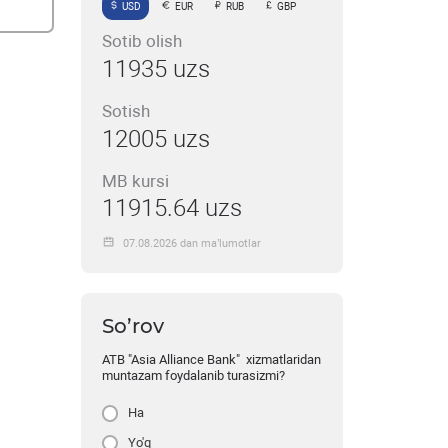
USD
EUR
RUB
GBP
Sotib olish
11935 uzs
Sotish
12005 uzs
MB kursi
11915.64 uzs
07.08.2026 dan ma’lumotlar
So’rov
ATB "Asia Alliance Bank" xizmatlaridan
muntazam foydalanib turasizmi?
Ha
Yo'q