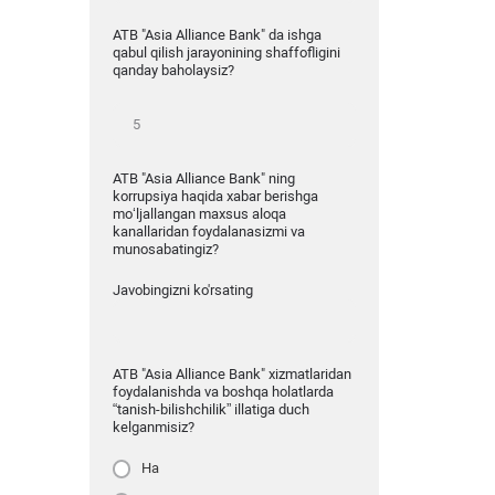
ATB "Asia Alliance Bank" da ishga
qabul qilish jarayonining shaffofligini
qanday baholaysiz?
ATB "Asia Alliance Bank" ning
korrupsiya haqida xabar berishga
mo‘ljallangan maxsus aloqa
kanallaridan foydalanasizmi va
munosabatingiz?
Javobingizni ko'rsating
ATB "Asia Alliance Bank" xizmatlaridan
foydalanishda va boshqa holatlarda
“tanish-bilishchilik” illatiga duch
kelganmisiz?
Ha