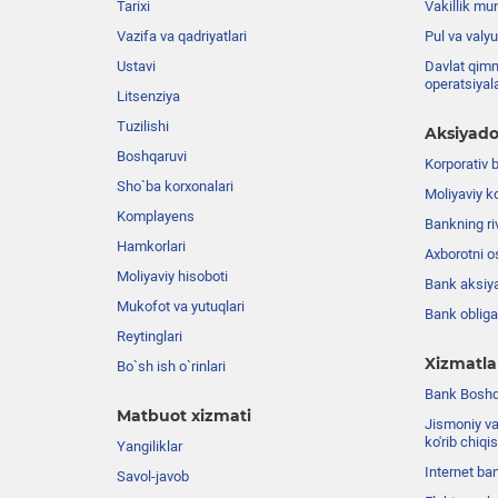
Tarixi
Vakillik mu
Vazifa va qadriyatlari
Pul va valyu
Ustavi
Davlat qimm
operatsiyal
Litsenziya
Tuzilishi
Aksiyado
Boshqaruvi
Korporativ 
Sho`ba korxonalari
Moliyaviy k
Komplayens
Bankning riv
Hamkorlari
Axborotni o
Moliyaviy hisoboti
Bank aksiya
Mukofot va yutuqlari
Bank obligat
Reytinglari
Xizmatla
Bo`sh ish o`rinlari
Bank Boshqa
Matbuot xizmati
Jismoniy va
ko'rib chiqi
Yangiliklar
Internet ba
Savol-javob