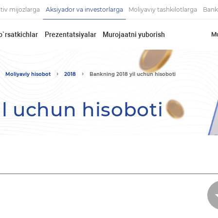
tiv mijozlarga
Aksiyador va investorlarga
Moliyaviy tashkilotlarga
Bank
o`rsatkichlar
Prezentatsiyalar
Murojaatni yuborish
Mu
Moliyaviy hisobot
2018
Bankning 2018 yil uchun hisoboti
l uchun hisoboti