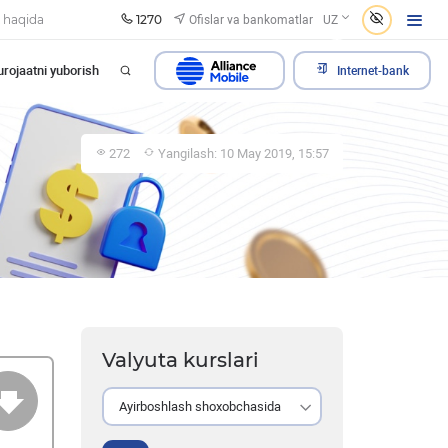
1270
Ofislar va bankomatlar
 haqida
UZ
rojaatni yuborish
Internet-bank
272
Yangilash: 10 May 2019, 15:57
Valyuta kurslari
Ayirboshlash shoxobchasida