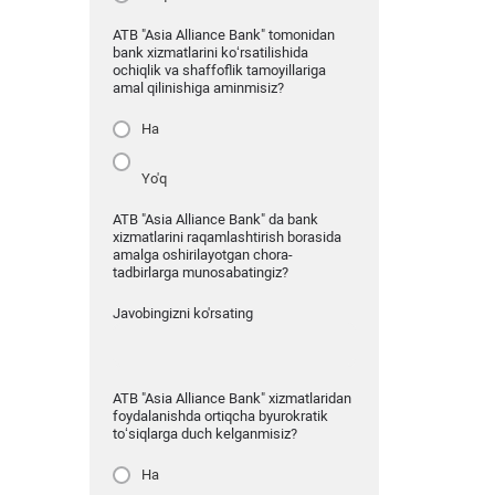
ATB "Asia Alliance Bank" tomonidan
bank xizmatlarini ko‘rsatilishida
ochiqlik va shaffoflik tamoyillariga
amal qilinishiga aminmisiz?
Ha
Yo'q
ATB "Asia Alliance Bank" da bank
xizmatlarini raqamlashtirish borasida
amalga oshirilayotgan chora-
tadbirlarga munosabatingiz?
Javobingizni ko'rsating
ATB "Asia Alliance Bank" xizmatlaridan
foydalanishda ortiqcha byurokratik
to‘siqlarga duch kelganmisiz?
Ha