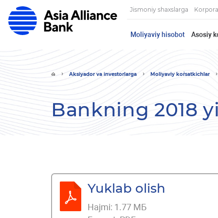
Jismoniy shaxslarga
Korpora
Moliyaviy hisobot
Asosiy k
Aksiyador va investorlarga
Moliyaviy ko`rsatkichlar
Bankning 2018 yi
Yuklab olish
Hajmi:
1.77 МБ