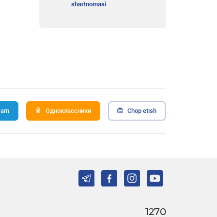
shartnomasi
ram
Одноклассники
Chop etish
1270