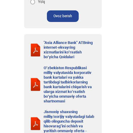
Yo'q
Ovoz berish
"Asia Alliance Bank" ATBning
internet-ekvayring
xizmatlarini ko‘rsatish
bo‘yicha Qoidalari
O‘zbekiston Respublikasi
milliy valyutasida korporativ
bank kartalari va yakka
tartibdagi tadbirkorlarning
bank kartalarini chiqarish va
ularga xizmat ko‘rsatish
bo‘yicha ommaviy oferta
shartnomasi
Jismoniy shaxsning
milliy/xorijiy valyutadagi talab
qilib olinguncha deposit
hisovarag’ini ochish va
yuritish ommaviy oferta -