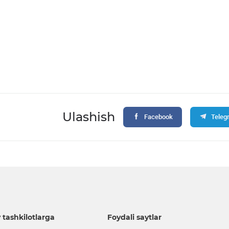
Ulashish
Facebook
Teleg
 tashkilotlarga
Foydali saytlar