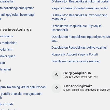
nosabatlari
O`zbekiston Respublikasi hukumat portali
ta bozoridagi amaliyotlar
Yagona interaktiv davlat xizmatlari portali
atli qog‘ozlari bozoridagi
O`zbekiston Respublikasi Prezidentining
ar
matbuot xi...
Oʼzbekiston Respublikasi Oliy Majlisi
r va investorlarga
Qonunchilik ...
boshqaruv
O'zbekiston Respublikasi Iqtisodiyot va Mo
vaz...
o`rsatkichlar
O'zbekiston Respublikasi Adliya vazirligi
ojlanishi
Korporativ Axborot Yagona Portali
shkor qilish
Fond bozori axborot-resurs markazi
lari
siyalari
Oxirgi yangilanish:
7 August 2026, 19:01 (GMT+5)
r
Xato topdingizmi?
ruv Raisining virtual qabulxonasi
Matnni tanlang va Ctrl+Enter tugmalarini b
 yuridik shaxslar murojaatlarini
sh
nk xizmati