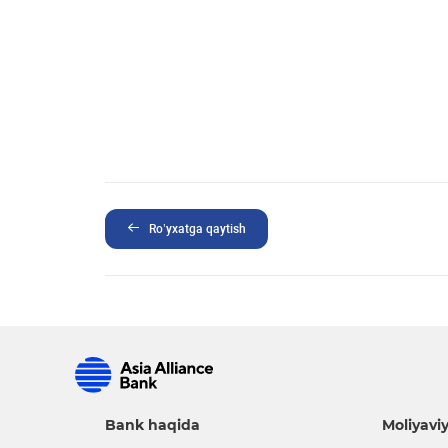
Ro’yxatga qaytish
Bank haqida
Moliyaviy