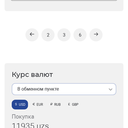
2
3
6
Курс валют
В обменном пункте
USD
EUR
RUB
GBP
Покупка
11935 uzs