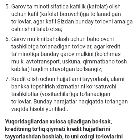
Garov ta’minoti sifatida kafillik (kafolat) olish
uchun kafil (kafolat beruvchi)ga to‘lanadigan
to‘lovlar, agar kafil Sizdan bunday to‘lovni amalga
oshirishni talab etsa;
Garov mulkini baholash uchun baholovchi
tashkilotga to‘lanadigan to‘lovlar, agar kredit
ta’minotiga bunday garov mulkini (ko‘chmas
mulk, avtotransport, uskuna, qimmatbaho tosh
kabilar) taqdim etayotgan bo‘lsangiz;
Kredit olish uchun hujjatlarni tayyorlash, ularni
bankka topshirish xizmatlarini ko‘rsatuvchi
tashkilotlar (vositachilar)ga to‘lanadigan
to‘lovlar. Bunday harajatlar haqiqatda to‘langan
vaqtda hisobi yuritiladi.
Yuqoridagilardan xulosa qiladigan bo‘lsak,
kreditning to‘liq qiymati kredit hujjatlarini
tayyorlashdan boshlab, to uni oxirgi to‘lovlarini