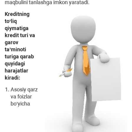
maqbulini tanlashga imkon yaratadi.
Kreditning
to‘liq
qiymatiga
kredit turi va
garov
ta’minoti
turiga qarab
quyidagi
harajatlar
kiradi:
Asosiy qarz
va foizlar
bo‘yicha