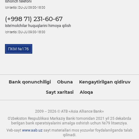
Ishonch telefoni
Ish tartibi: DU-JU 09:00-18:00
(+998 71) 231-60-67
Iste'molchilar huquqlarini himoya qilish
Ish tartibi: DU-JU 09:00-18:00
Bank qonunchiligi
Obuna
Kengaytirilgan qidiruv
Sayt xaritasi
Aloqa
2009 – 2026 © ATB «Asia Alliance Bank»
O'zbekiston Respublikasi Markaziy Banki tomonidan 2021 yil 25 dekabrda
berilgan bank operatsiyalarini amalga oshirish uchun №79 litsenziya.
Veb-sayt
www.aab.uz
sayt materiallari mos yozuvlar foydalanilganda talab
qilinadi.