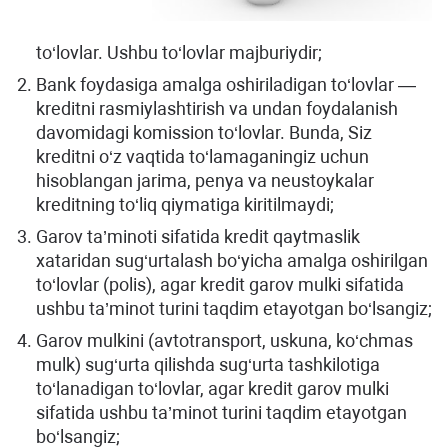
to‘lovlar. Ushbu to‘lovlar majburiydir;
Bank foydasiga amalga oshiriladigan to‘lovlar —
kreditni rasmiylashtirish va undan foydalanish
davomidagi komission to‘lovlar. Bunda, Siz
kreditni o‘z vaqtida to‘lamaganingiz uchun
hisoblangan jarima, penya va neustoykalar
kreditning to‘liq qiymatiga kiritilmaydi;
Garov ta’minoti sifatida kredit qaytmaslik
xataridan sug‘urtalash bo‘yicha amalga oshirilgan
to‘lovlar (polis), agar kredit garov mulki sifatida
ushbu ta’minot turini taqdim etayotgan bo‘lsangiz;
Garov mulkini (avtotransport, uskuna, ko‘chmas
mulk) sug‘urta qilishda sug‘urta tashkilotiga
to‘lanadigan to‘lovlar, agar kredit garov mulki
sifatida ushbu ta’minot turini taqdim etayotgan
bo‘lsangiz;