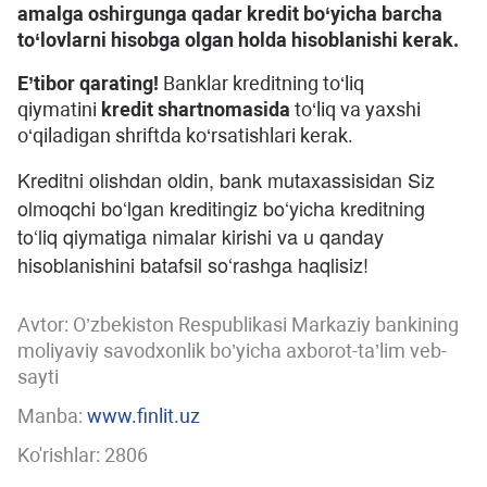
amalga oshirgunga qadar kredit bo‘yicha barcha
to‘lovlarni hisobga olgan holda hisoblanishi kerak.
E’tibor qarating!
Banklar kreditning to‘liq
qiymatini
kredit shartnomasida
to‘liq va yaxshi
o‘qiladigan shriftda ko‘rsatishlari kerak.
Kreditni olishdan oldin, bank mutaxassisidan Siz
olmoqchi bo‘lgan kreditingiz bo‘yicha kreditning
to‘liq qiymatiga nimalar kirishi va u qanday
hisoblanishini batafsil so‘rashga haqlisiz!
Avtor:
O’zbekiston Respublikasi Markaziy bankining
moliyaviy savodxonlik bo’yicha axborot-ta’lim veb-
sayti
Manba:
www.finlit.uz
Ko'rishlar: 2806