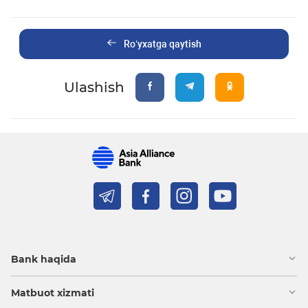
Ro’yxatga qaytish
Ulashish
Bank haqida
Matbuot xizmati