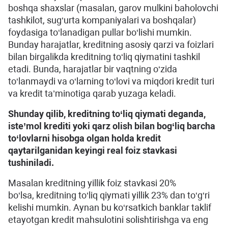
boshqa shaxslar (masalan, garov mulkini baholovchi
tashkilot, sug‘urta kompaniyalari va boshqalar)
foydasiga to‘lanadigan pullar bo‘lishi mumkin.
Bunday harajatlar, kreditning asosiy qarzi va foizlari
bilan birgalikda kreditning to‘liq qiymatini tashkil
etadi. Bunda, harajatlar bir vaqtning o‘zida
to‘lanmaydi va o‘larning to‘lovi va miqdori kredit turi
va kredit ta’minotiga qarab yuzaga keladi.
Shunday qilib, kreditning to‘liq qiymati deganda,
iste’mol krediti yoki qarz olish bilan bog‘liq barcha
to‘lovlarni hisobga olgan holda kredit
qaytarilganidan keyingi real foiz stavkasi
tushiniladi.
Masalan kreditning yillik foiz stavkasi 20%
bo‘lsa, kreditning to‘liq qiymati yillik 23% dan to‘g‘ri
kelishi mumkin. Aynan bu ko‘rsatkich banklar taklif
etayotgan kredit mahsulotini solishtirishga va eng