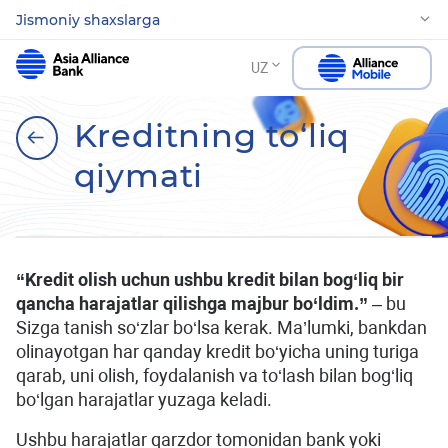
Jismoniy shaxslarga
UZ
Kreditning to‘liq
qiymati
“Kredit olish uchun ushbu kredit bilan bog‘liq bir
qancha harajatlar qilishga majbur bo‘ldim.”
– bu
Sizga tanish so‘zlar bo‘lsa kerak. Ma’lumki, bankdan
olinayotgan har qanday kredit bo‘yicha uning turiga
qarab, uni olish, foydalanish va to‘lash bilan bog‘liq
bo‘lgan harajatlar yuzaga keladi.
Ushbu harajatlar qarzdor tomonidan bank yoki