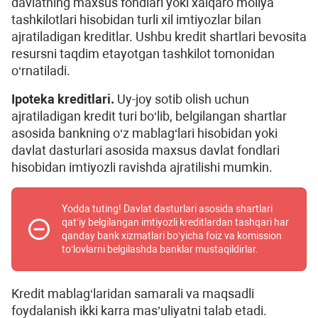
davlatning maxsus fondlari yoki xalqaro moliya
tashkilotlari hisobidan turli xil imtiyozlar bilan
ajratiladigan kreditlar. Ushbu kredit shartlari bevosita
resursni taqdim etayotgan tashkilot tomonidan
o‘rnatiladi.
Ipoteka kreditlari.
Uy-joy sotib olish uchun
ajratiladigan kredit turi bo‘lib, belgilangan shartlar
asosida bankning o‘z mablag‘lari hisobidan yoki
davlat dasturlari asosida maxsus davlat fondlari
hisobidan imtiyozli ravishda ajratilishi mumkin.
Yodda tuting! Davlat dasturlari asosida shartlari
qat’iy belgilangan imtiyozli kreditlardan tashqari har
qanday bank xizmatlari bo‘yicha foiz va komission
to‘lovlarni belgilashda banklar mustaqildirlar.
Kredit mablag‘laridan samarali va maqsadli
foydalanish ikki karra mas’uliyatni talab etadi.