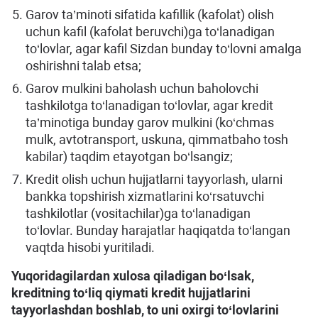
Garov ta’minoti sifatida kafillik (kafolat) olish
uchun kafil (kafolat beruvchi)ga to‘lanadigan
to‘lovlar, agar kafil Sizdan bunday to‘lovni amalga
oshirishni talab etsa;
Garov mulkini baholash uchun baholovchi
tashkilotga to‘lanadigan to‘lovlar, agar kredit
ta’minotiga bunday garov mulkini (ko‘chmas
mulk, avtotransport, uskuna, qimmatbaho tosh
kabilar) taqdim etayotgan bo‘lsangiz;
Kredit olish uchun hujjatlarni tayyorlash, ularni
bankka topshirish xizmatlarini ko‘rsatuvchi
tashkilotlar (vositachilar)ga to‘lanadigan
to‘lovlar. Bunday harajatlar haqiqatda to‘langan
vaqtda hisobi yuritiladi.
Yuqoridagilardan xulosa qiladigan bo‘lsak,
kreditning to‘liq qiymati kredit hujjatlarini
tayyorlashdan boshlab, to uni oxirgi to‘lovlarini