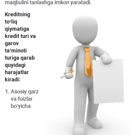
maqbulini tanlashga imkon yaratadi.
Kreditning
to‘liq
qiymatiga
kredit turi va
garov
ta’minoti
turiga qarab
quyidagi
harajatlar
kiradi:
Asosiy qarz
va foizlar
bo‘yicha