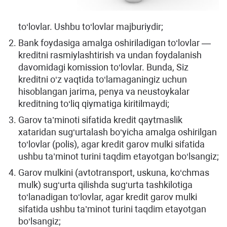
to‘lovlar. Ushbu to‘lovlar majburiydir;
Bank foydasiga amalga oshiriladigan to‘lovlar —
kreditni rasmiylashtirish va undan foydalanish
davomidagi komission to‘lovlar. Bunda, Siz
kreditni o‘z vaqtida to‘lamaganingiz uchun
hisoblangan jarima, penya va neustoykalar
kreditning to‘liq qiymatiga kiritilmaydi;
Garov ta’minoti sifatida kredit qaytmaslik
xataridan sug‘urtalash bo‘yicha amalga oshirilgan
to‘lovlar (polis), agar kredit garov mulki sifatida
ushbu ta’minot turini taqdim etayotgan bo‘lsangiz;
Garov mulkini (avtotransport, uskuna, ko‘chmas
mulk) sug‘urta qilishda sug‘urta tashkilotiga
to‘lanadigan to‘lovlar, agar kredit garov mulki
sifatida ushbu ta’minot turini taqdim etayotgan
bo‘lsangiz;