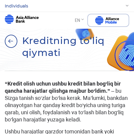
Individuals
EN
Kreditning to‘liq
qiymati
“Kredit olish uchun ushbu kredit bilan bog‘liq bir
qancha harajatlar qilishga majbur bo‘ldim.”
– bu
Sizga tanish so‘zlar bo‘lsa kerak. Ma’lumki, bankdan
olinayotgan har qanday kredit bo‘yicha uning turiga
qarab, uni olish, foydalanish va to‘lash bilan bog‘liq
bo‘lgan harajatlar yuzaga keladi.
Ushbu harajatlar qarzdor tomonidan bank yoki