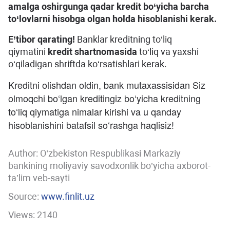
amalga oshirgunga qadar kredit bo‘yicha barcha
to‘lovlarni hisobga olgan holda hisoblanishi kerak.
E’tibor qarating!
Banklar kreditning to‘liq
qiymatini
kredit shartnomasida
to‘liq va yaxshi
o‘qiladigan shriftda ko‘rsatishlari kerak.
Kreditni olishdan oldin, bank mutaxassisidan Siz
olmoqchi bo‘lgan kreditingiz bo‘yicha kreditning
to‘liq qiymatiga nimalar kirishi va u qanday
hisoblanishini batafsil so‘rashga haqlisiz!
Author:
O’zbekiston Respublikasi Markaziy
bankining moliyaviy savodxonlik bo’yicha axborot-
ta’lim veb-sayti
Source:
www.finlit.uz
Views: 2140