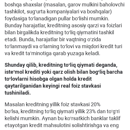
boshqa shaxslar (masalan, garov mulkini baholovchi
tashkilot, sug‘urta kompaniyalari va boshqalar)
foydasiga to‘lanadigan pullar bo‘lishi mumkin.
Bunday harajatlar, kreditning asosiy qarzi va foizlari
bilan birgalikda kreditning to‘liq qiymatini tashkil
etadi. Bunda, harajatlar bir vaqtning o‘zida
to‘lanmaydi va o‘larning to‘lovi va miqdori kredit turi
va kredit ta’minotiga qarab yuzaga keladi.
Shunday qilib, kreditning to‘liq qiymati deganda,
iste’mol krediti yoki qarz olish bilan bog‘liq barcha
to‘lovlarni hisobga olgan holda kredit
qaytarilganidan keyingi real foiz stavkasi
tushiniladi.
Masalan kreditning yillik foiz stavkasi 20%
bo‘lsa, kreditning to‘liq qiymati yillik 23% dan to‘g‘ri
kelishi mumkin. Aynan bu ko‘rsatkich banklar taklif
etayotgan kredit mahsulotini solishtirishga va eng