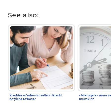
See also:
Kreditni so‘ndirish usullari | Kredit
«Mikroqarz» nima va
bo‘yicha to‘lovlar
mumkin?