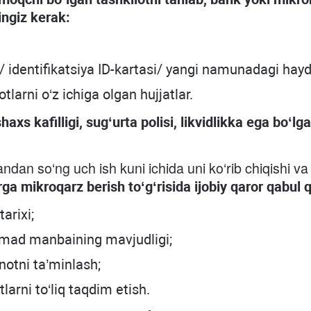
ingiz kerak:
/ identifikatsiya ID-kartasi/ yangi namunadagi hayd
arni o‘z ichiga olgan hujjatlar.
axs kafilligi, sug‘urta polisi, likvidlikka ega bo‘
ndan so‘ng uch ish kuni ichida uni ko‘rib chiqishi va 
rga mikroqarz berish to‘g‘risida ijobiy qaror qabul qi
tarixi;
mad manbaining mavjudligi;
inotni ta’minlash;
tlarni to‘liq taqdim etish.