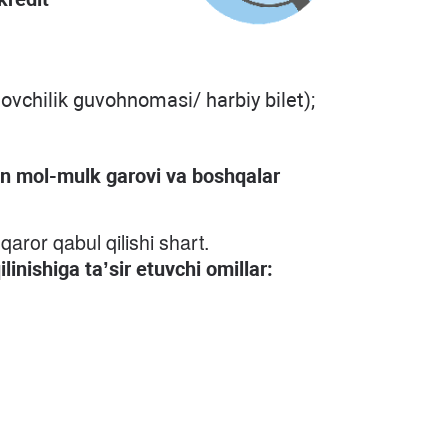
ovchilik guvohnomasi/ harbiy bilet);
lgan mol-mulk garovi va boshqalar
qaror qabul qilishi shart.
linishiga ta’sir etuvchi omillar: