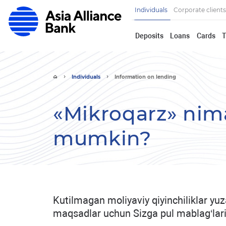
Individuals
Corporate clients
Deposits
Loans
Сards
T
Individuals
Information on lending
«Mikroqarz» nima
mumkin?
Kutilmagan moliyaviy qiyinchiliklar yu
maqsadlar uchun Sizga pul mablag‘larin