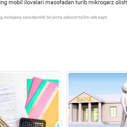
ning mobil ilovalari masofadan turib mikroqarz olis
g moliyaviy savodxonlik bo’yicha axborot-ta’lim veb-sayti