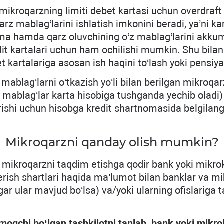
 mikroqarzning limiti debet kartasi uchun overdraft
arz mablag‘larini ishlatish imkonini beradi, ya’ni 
 hamda qarz oluvchining o‘z mablag‘larini akkumul
it kartalari uchun ham ochilishi mumkin. Shu bilan
t kartalariga asosan ish haqini to‘lash yoki pensiya
mablag‘larni o‘tkazish yo‘li bilan berilgan mikroqar
ablag‘lar karta hisobiga tushganda yechib oladi) t
irishi uchun hisobga kredit shartnomasida belgilanga
Mikroqarzni qanday olish mumkin?
a mikroqarzni taqdim etishga qodir bank yoki mikro
erish shartlari haqida ma’lumot bilan banklar va mi
gar ular mavjud bo‘lsa) va/yoki ularning ofislariga t
moqchi bo‘lgan tashkilotni tanlab, bank yoki mikro