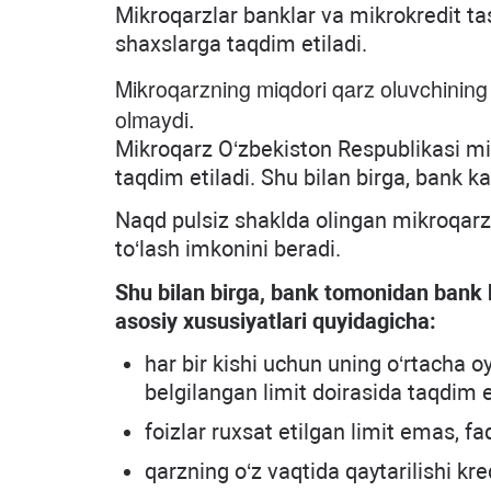
Mikroqarzlar banklar va mikrokredit tas
shaxslarga taqdim etiladi.
Mikroqarzning miqdori qarz oluvchining 
olmaydi.
Mikroqarz O‘zbekiston Respublikasi mil
taqdim etiladi. Shu bilan birga, bank ka
Naqd pulsiz shaklda olingan mikroqarz,
to‘lash imkonini beradi.
Shu bilan birga, bank tomonidan bank k
asosiy xususiyatlari quyidagicha:
har bir kishi uchun uning o‘rtacha o
belgilangan limit doirasida taqdim et
foizlar ruxsat etilgan limit emas, f
qarzning o‘z vaqtida qaytarilishi kre