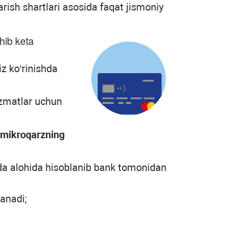
arish shartlari asosida faqat jismoniy
hib keta
z ko‘rinishda
izmatlar uchun
n mikroqarzning
sida alohida hisoblanib bank tomonidan
lanadi;