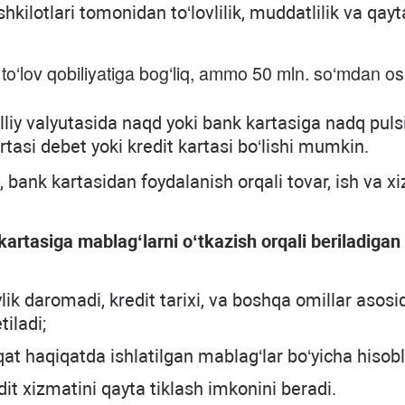
hkilotlari tomonidan to‘lovlilik, muddatlilik va qayt
to‘lov qobiliyatiga bog‘liq, ammo 50 mln. so‘mdan os
liy valyutasida naqd yoki bank kartasiga nadq pulsi
rtasi debet yoki kredit kartasi bo‘lishi mumkin.
 bank kartasidan foydalanish orqali tovar, ish va x
artasiga mablag‘larni o‘tkazish orqali beriladiga
ylik daromadi, kredit tarixi, va boshqa omillar aso
iladi;
aqat haqiqatda ishlatilgan mablag‘lar bo‘yicha hisob
dit xizmatini qayta tiklash imkonini beradi.