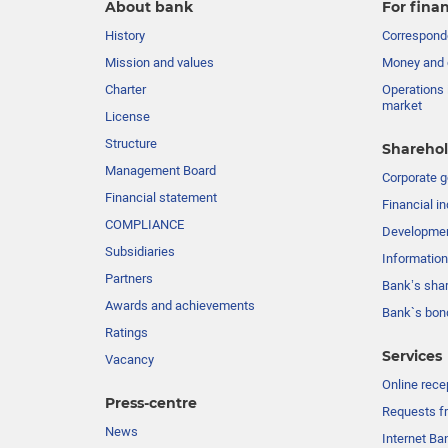
About bank
For finan
History
Corresponde
Mission and values
Money and 
Charter
Operations 
market
License
Structure
Sharehol
Management Board
Сorporate 
Financial statement
Financial in
COMPLIANCE
Developme
Subsidiaries
Information
Partners
Bank’s sha
Awards and achievements
Bank`s bon
Ratings
Services
Vacancy
Online rece
Press-centre
Requests fr
News
Internet Ba