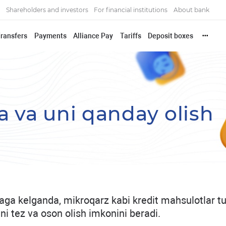
Shareholders and investors
For financial institutions
About bank
ransfers
Payments
Alliance Pay
Tariffs
Deposit boxes
•••
 va uni qanday olish
zaga kelganda, mikroqarz kabi kredit mahsulotlar t
i tez va oson olish imkonini beradi.