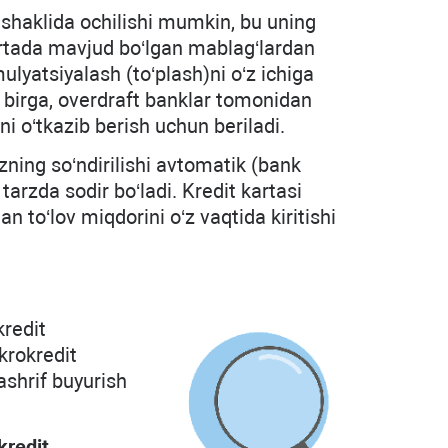
 shaklida ochilishi mumkin, bu uning
kartada mavjud bo‘lgan mablag‘lardan
yatsiyalash (to‘plash)ni o‘z ichiga
 birga, overdraft banklar tomonidan
ni o‘tkazib berish uchun beriladi.
zning so‘ndirilishi avtomatik (bank
arzda sodir bo‘ladi. Kredit kartasi
n to‘lov miqdorini o‘z vaqtida kiritishi
kredit
krokredit
ashrif buyurish
kredit