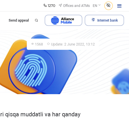
1270
Offices and ATMs
EN
Send appeal
Internet bank
1568
Update: 2 June 2022, 13:12
uri qisqa muddatli va har qanday