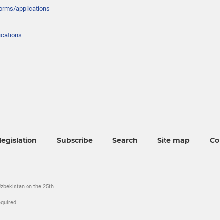
forms/applications
ications
legislation
Subscribe
Search
Site map
Co
Uzbekistan on the 25th
equired.