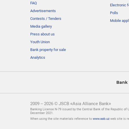
FAQ
Electronic 
Advertisements
Polls
Contests / Tenders
Mobile appl
Media gallery
Press about us
Youth Union
Bank property for sale
Analytics
Bank 
2009 – 2026 © JSCB «Asia Alliance Bank»
Banking License N-79 issued by the Central Bank of the Republic of 
December 2021.
When using the site materials reference to
www.aab.uz
web site is r