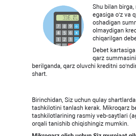
Shu bilan birga,
egasiga o‘z va q
oshadigan summa
olmaydigan kred
chiqarilgan debe
Debet kartasiga 
qarz summasini m
berilganda, qarz oluvchi kreditni so‘nd
shart.
Birinchidan, Siz uchun qulay shartlard
tashkilotini tanlash kerak. Mikroqarz b
tashkilotlarining rasmiy veb-saytlari (a
orqali tanishib chiqishingiz mumkin.
Mikroqarz olish uchun Siz murojaat qil