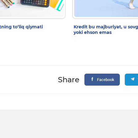
tning to‘liq qiymati
Kredit bu majburiyat, u sovg
yoki ehson emas
Share
Facebook