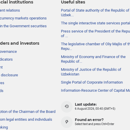
cial institutions
Useful sites
nt relations
Portal of State authority of the Republic of
Uzbek...
currency markets operations
The single interactive state services porta
in the Government securities
Press service of the President of the Repu
of ...
ders and investors
The legislative chamber of Oliy Majlis of t
Repu...
governance
Ministry of Economy and Finance of the
dicators
Republic of...
nt
Ministry of Justice of the Republic of
Uzbekistan
 disclosure
Single Portal of Corporate Information
res
Information-Resource Center of Capital M
ds
Last update:
6 August 2026, 00:40 (GMT+5)
ption of the Chairman of the Board
om legal entities and individuals
Found an error?
Select text and press Ctrl+Enter
nking