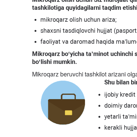
tashkilotiga quyidagilarni taqdim etish
mikroqarz olish uchun ariza;
shaxsni tasdiqlovchi hujjat (pasport
faoliyat va daromad haqida ma’lumotl
Mikroqarz bo‘yicha ta’minot uchinchi sh
bo‘lishi mumkin.
Mikroqarz beruvchi tashkilot arizani olga
Shu bilan bi
ijobiy kredit 
doimiy daro
yetarli ta’m
kerakli hujja